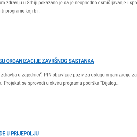
 zdravlju u Srbiji pokazano je da je neophodno osmišljavanje i sprov
ti programe koji bi…
UGU ORGANIZACIJE ZAVRŠNOG SASTANKA
zdravlja u zajednici“, PIN objavljuje poziv za uslugu organizacije z
. Projekat se sprovodi u okviru programa podrške “Dijalog…
E U PRIJEPOLJU