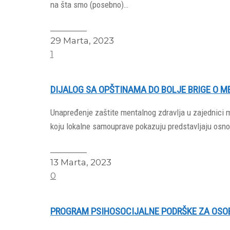
na šta smo (posebno)…
Read More
29 Marta, 2023
1
DIJALOG SA OPŠTINAMA DO BOLJE BRIGE O 
Unapređenje zaštite mentalnog zdravlja u zajednici m
koju lokalne samouprave pokazuju predstavljaju osno
Read More
13 Marta, 2023
0
PROGRAM PSIHOSOCIJALNE PODRŠKE ZA OSOBE