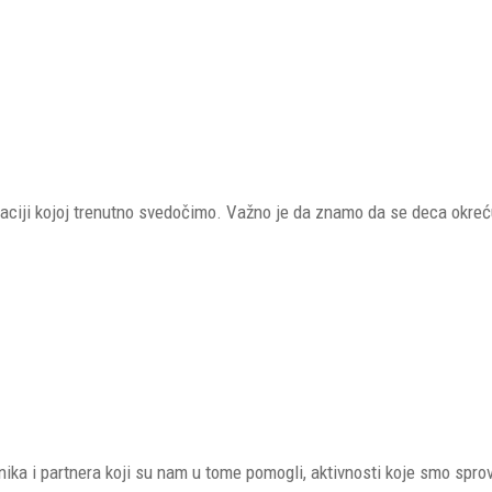
uaciji kojoj trenutno svedočimo. Važno je da znamo da se deca okre
nika i partnera koji su nam u tome pomogli, aktivnosti koje smo sprov