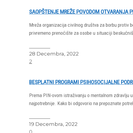
SAOPŠTENJE MREŽE POVODOM OTVARANJA PR
Mreža organizacija civilnog društva za borbu protiv 
privremeno prenoćište za osobe u situaciji beskućniš
Read More
28 Decembra, 2022
2
BESPLATNI PROGRAMI PSIHOSOCIJALNE PODR
Prema PIN-ovom istraživanju o mentalnom zdravlju u S
najpotrebnije. Kako bi odgovorio na prepoznate potre
Read More
19 Decembra, 2022
0