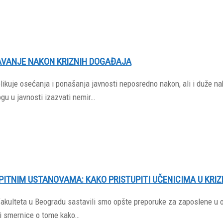
AVANJE NAKON KRIZNIH DOGAĐAJA
 oblikuje osećanja i ponašanja javnosti neposredno nakon, ali i duže 
gu u javnosti izazvati nemir…
ITNIM USTANOVAMA: KAKO PRISTUPITI UČENICIMA U KRIZ
 fakulteta u Beogradu sastavili smo opšte preporuke za zaposlene 
o i smernice o tome kako…