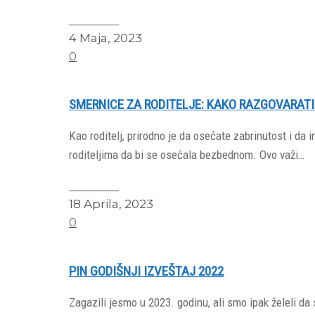
Read More
4 Maja, 2023
0
SMERNICE ZA RODITELJE: KAKO RAZGOVARATI
Kao roditelj, prirodno je da osećate zabrinutost i d
roditeljima da bi se osećala bezbednom. Ovo važi…
Read More
18 Aprila, 2023
0
PIN GODIŠNJI IZVEŠTAJ 2022
Zagazili jesmo u 2023. godinu, ali smo ipak želeli da 