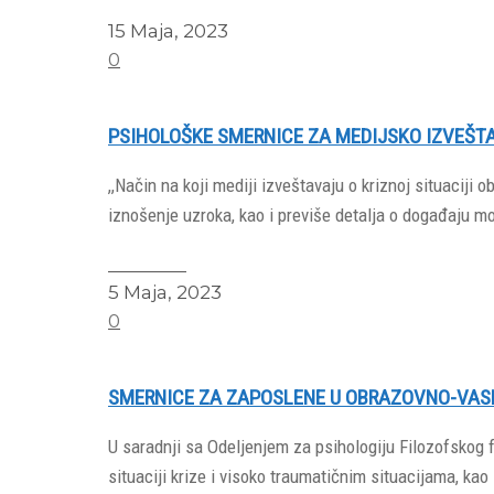
15 Maja, 2023
0
PSIHOLOŠKE SMERNICE ZA MEDIJSKO IZVEŠT
,,Način na koji mediji izveštavaju o kriznoj situaciji
iznošenje uzroka, kao i previše detalja o događaju mo
Read More
5 Maja, 2023
0
SMERNICE ZA ZAPOSLENE U OBRAZOVNO-VASP
U saradnji sa Odeljenjem za psihologiju Filozofskog
situaciji krize i visoko traumatičnim situacijama, ka