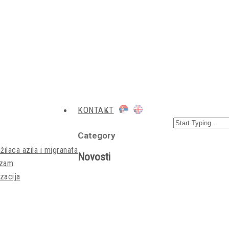
KONTAKT
Category
žilaca azila i migranata
Novosti
izam
zacija