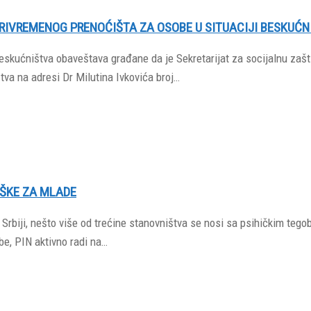
IVREMENOG PRENOĆIŠTA ZA OSOBE U SITUACIJI BESKUĆN
beskućništva obaveštava građane da je Sekretarijat za socijalnu zašt
tva na adresi Dr Milutina Ivkovića broj…
ŠKE ZA MLADE
rbiji, nešto više od trećine stanovništva se nosi sa psihičkim teg
be, PIN aktivno radi na…