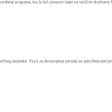
ođenje programa, koji bi bili usmereni kako na različite društvene f
avršnog sastanka. Poziv za dostavljanje ponuda sa specifikacijom po