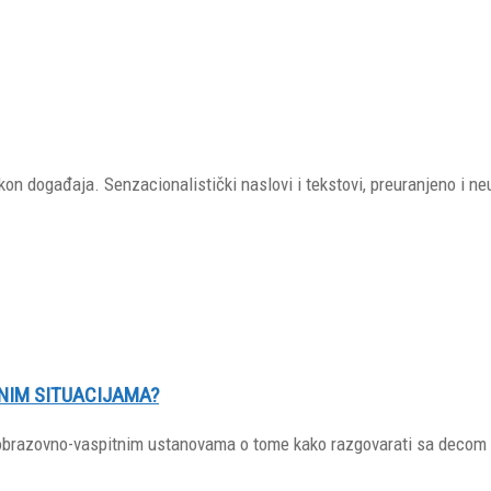
nakon događaja. Senzacionalistički naslovi i tekstovi, preuranjeno i n
NIM SITUACIJAMA?
u obrazovno-vaspitnim ustanovama o tome kako razgovarati sa decom