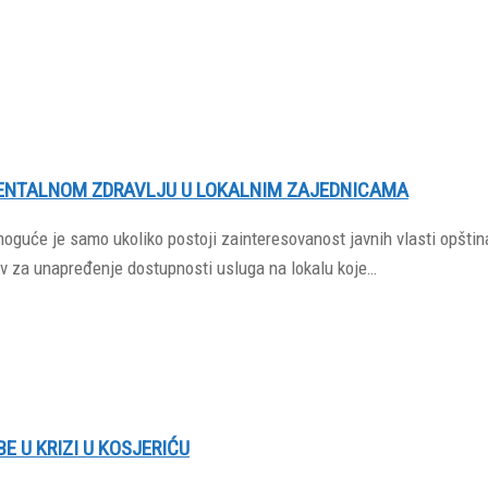
MENTALNOM ZDRAVLJU U LOKALNIM ZAJEDNICAMA
oguće je samo ukoliko postoji zainteresovanost javnih vlasti opština
v za unapređenje dostupnosti usluga na lokalu koje…
 U KRIZI U KOSJERIĆU