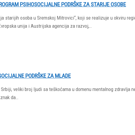
PROGRAM PSIHOSOCIJALNE PODRŠKE ZA STARIJE OSOBE
 starijih osoba u Sremskoj Mitrovici“, koji se realizuje u okviru reg
Evropska unija i Austrijska agencija za razvoj,…
OSOCIJALNE PODRŠKE ZA MLADE
rbiji, veliki broj ljudi sa teškoćama u domenu mentalnog zdravlja ne
 znak da…