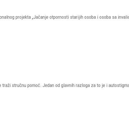
ionalnog projekta „Jačanje otpornosti starijih osoba i osoba sa inval
 traži stručnu pomoć. Jedan od glavnih razloga za to je i autostigm