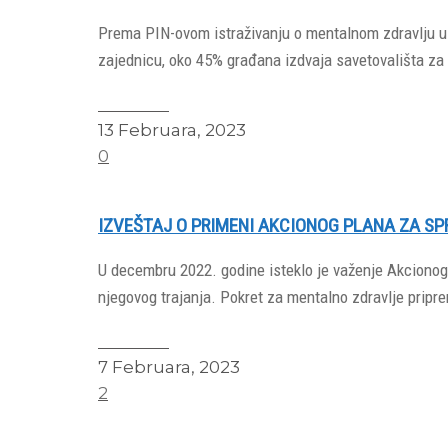
Prema PIN-ovom istraživanju o mentalnom zdravlju u S
zajednicu, oko 45% građana izdvaja savetovališta za
Read More
13 Februara, 2023
0
IZVEŠTAJ O PRIMENI AKCIONOG PLANA ZA SP
U decembru 2022. godine isteklo je važenje Akcionog p
njegovog trajanja. Pokret za mentalno zdravlje priprem
Read More
7 Februara, 2023
2