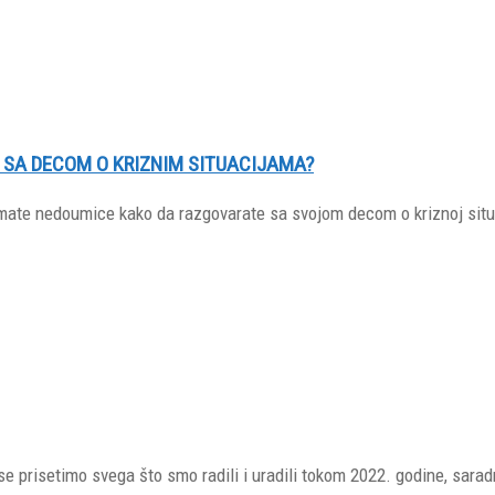
 SA DECOM O KRIZNIM SITUACIJAMA?
a imate nedoumice kako da razgovarate sa svojom decom o kriznoj sit
se prisetimo svega što smo radili i uradili tokom 2022. godine, sarad