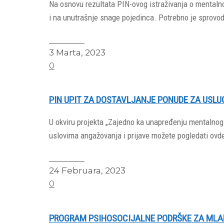
Na osnovu rezultata PIN-ovog istraživanja o mentalnom
i na unutrašnje snage pojedinca. Potrebno je sprovodi
Read More
3 Marta, 2023
0
PIN UPIT ZA DOSTAVLJANJE PONUDE ZA USL
U okviru projekta „Zajedno ka unapređenju mentalnog 
uslovima angažovanja i prijave možete pogledati ovde
Read More
24 Februara, 2023
0
PROGRAM PSIHOSOCIJALNE PODRŠKE ZA MLAD