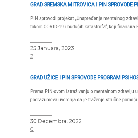
GRAD SREMSKA MITROVICA I PIN SPROVODE 
PIN sprovodi projekat „Unapređenje mentalnog zdravlja
tokom COVID-19 i budućih katastrofa“, koji finansira 
Read More
25 Januara, 2023
2
GRAD UŽICE I PIN SPROVODE PROGRAM PSIH
Prema PIN-ovom istraživanju o mentalnom zdravlju u S
podrazumeva uverenja da je traženje stručne pomoći
Read More
30 Decembra, 2022
0