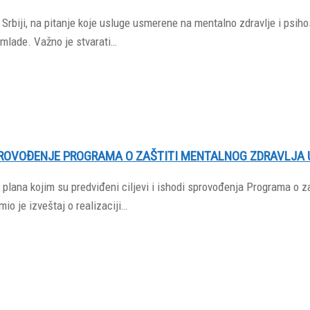
rbiji, na pitanje koje usluge usmerene na mentalno zdravlje i psihos
 mlade. Važno je stvarati…
ROVOĐENJE PROGRAMA O ZAŠTITI MENTALNOG ZDRAVLJA U 
lana kojim su predviđeni ciljevi i ishodi sprovođenja Programa o zaš
io je izveštaj o realizaciji…