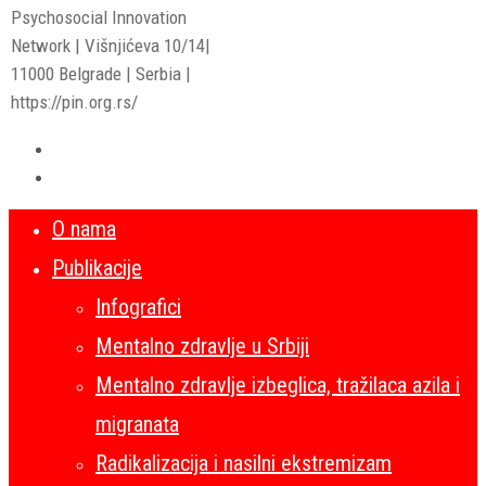
Psychosocial Innovation
Network | Višnjićeva 10/14|
11000 Belgrade | Serbia |
https://pin.org.rs/
O nama
Publikacije
Infografici
Mentalno zdravlje u Srbiji
Mentalno zdravlje izbeglica, tražilaca azila i
migranata
Radikalizacija i nasilni ekstremizam