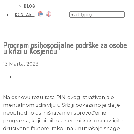
BLOG
KONTAKT
Program psihosocijalne podrške za osobe
u krizi u Kosjeriću
13 Marta, 2023
Na osnovu rezultata PIN-ovog istraživanja o
mentalnom zdravlju u Srbiji pokazano je da je
neophodno osmišljavanje i sprovođenje
programa, koji bi bili usmereni kako na različite
društvene faktore, tako i na unutrašnje snage