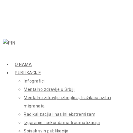
O NAMA
PUBLIKACIJE
Infografici
Mentalno zdravlje u Srbiji
Mentalno zdravlje izbeglica, tražilaca azila i
migranata
Radikalizacija i nasilni ekstremizam
Izgaranje i sekundarna traumatizacija
Spisak svih publikacija