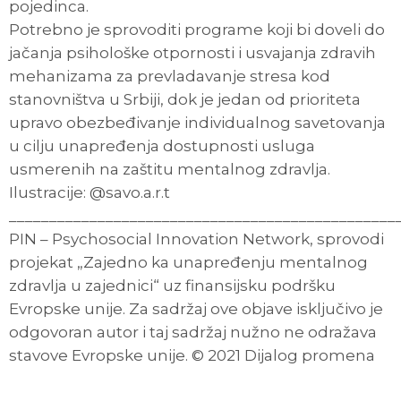
pojedinca.
Potrebno je sprovoditi programe koji bi doveli do
jačanja psihološke otpornosti i usvajanja zdravih
mehanizama za prevladavanje stresa kod
stanovništva u Srbiji, dok je jedan od prioriteta
upravo obezbeđivanje individualnog savetovanja
u cilju unapređenja dostupnosti usluga
usmerenih na zaštitu mentalnog zdravlja.
Ilustracije: @savo.a.r.t
________________________________________________
PIN – Psychosocial Innovation Network, sprovodi
projekat „Zajedno ka unapređenju mentalnog
zdravlja u zajednici“ uz finansijsku podršku
Evropske unije. Za sadržaj ove objave isključivo je
odgovoran autor i taj sadržaj nužno ne odražava
stavove Evropske unije. © 2021 Dijalog promena