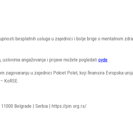
nosti besplatnih usluga u zajednici i bolje brige o mentalnom zdravl
a, uslovima angažovanja i prijave možete pogledati
ovde
.
 zagovaranju u zajednici Pokret Polet, koji finansira Evropska unija
e – KoRSE.
11000 Belgrade | Serbia | https://pin.org.rs/