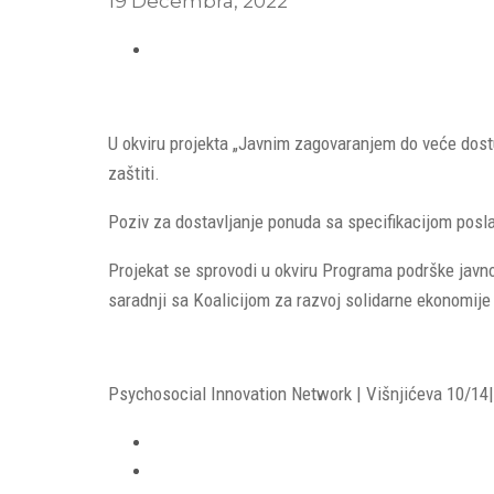
19 Decembra, 2022
U okviru projekta „Javnim zagovaranjem do veće dostup
zaštiti.
Poziv za dostavljanje ponuda sa specifikacijom posl
Projekat se sprovodi u okviru Programa podrške javnom
saradnji sa Koalicijom za razvoj solidarne ekonomij
Psychosocial Innovation Network | Višnjićeva 10/14| 