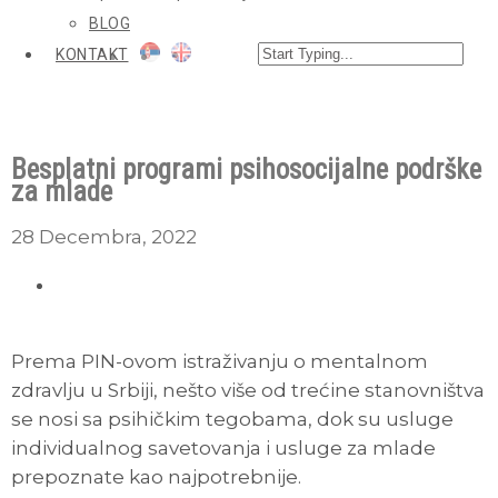
BLOG
KONTAKT
Besplatni programi psihosocijalne podrške
za mlade
28 Decembra, 2022
Prema PIN-ovom istraživanju o mentalnom
zdravlju u Srbiji, nešto više od trećine stanovništva
se nosi sa psihičkim tegobama, dok su usluge
individualnog savetovanja i usluge za mlade
prepoznate kao najpotrebnije.