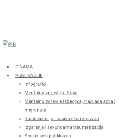
O NAMA
PUBLIKACIJE
Infografici
Mentalno zdravlje u Srbiji
Mentalno zdravlje izbeglica, tražilaca azila i
migranata
Radikalizacija i nasilni ekstremizam
Izgaranje i sekundarna traumatizacija
Spisak svih publikacija