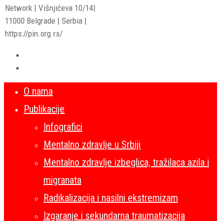
Network | Višnjićeva 10/14|
11000 Belgrade | Serbia |
https://pin.org.rs/
O nama
Publikacije
Infografici
Mentalno zdravlje u Srbiji
Mentalno zdravlje izbeglica, tražilaca azila i
migranata
Radikalizacija i nasilni ekstremizam
Izgaranje i sekundarna traumatizacija