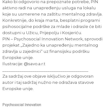
Kako bi odgovorio na prepoznate potrebe, PIN
aktivno radi na unapređenju usluga na lokalu
koje su usmerene na zaštitu mentalnog zdravlja.
Konkretnije, do kraja marta, besplatni programi
psihosocijalne podrške za mlade i odrasle će biti
dostupni u Užicu, Prijepolju i Kosjeriću.
PIN – Psychosocial Innovation Network, sprovodi
projekat „Zajedno ka unapređenju mentalnog
zdravlja u zajednici“ uz finansijsku podršku
Evropske unije.
Ilustracije: @savo.a.r.t
________________________________________
Za sadržaj ove objave isključivo je odgovoran
autor i taj sadržaj nužno ne odražava stavove
Evropske unije.
Psychosocial Innovation