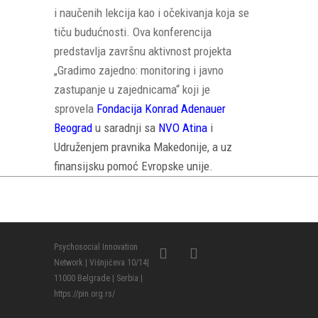
i naučenih lekcija kao i očekivanja koja se
tiču budućnosti. Ova konferencija
predstavlja završnu aktivnost projekta
„Gradimo zajedno: monitoring i javno
zastupanje u zajednicama“ koji je
sprovela
Fondacija Konrad Adenauer
Beograd
u saradnji sa
NVO Atina
i
Udruženjem pravnika Makedonije, a uz
finansijsku pomoć Evropske unije.
Psychosocial Innovation
Network | Višnjićeva 10/14|
11000 Belgrade | Serbia |
https://pin.org.rs/