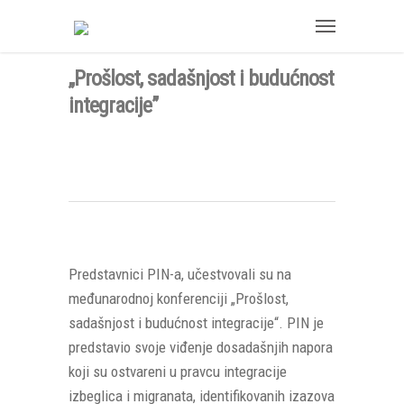
,,Prošlost, sadašnjost i budućnost
integracije”
Predstavnici PIN-a, učestvovali su na
međunarodnoj konferenciji „Prošlost,
sadašnjost i budućnost integracije“. PIN je
predstavio svoje viđenje dosadašnjih napora
koji su ostvareni u pravcu integracije
izbeglica i migranata, identifikovanih izazova