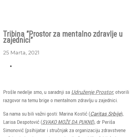
Tribina ”Prostor za mentalno zdravlje u
zajednici”
25 Marta, 2021
Prošle nedelje smo, u saradnji sa
Udruženje Prostor
, otvorili
razgovor na temu brige o mentalnom zdravlju u zajednici.
Sa nama su bili važni gosti: Marina Kostić (
Caritas Srbije
),
Larisa Despotović (
SVAKO MOŽE DA PUKNE
), dr Periša
Simonović (psihijatar i stručnjak za organizaciju zdravstvene