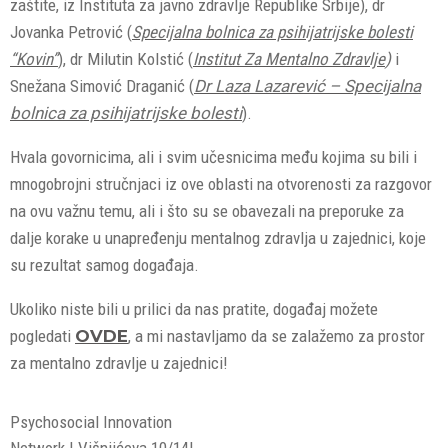
zaštite, iz Instituta za javno zdravlje Republike Srbije), dr
Jovanka Petrović (
Specijalna bolnica za psihijatrijske bolesti
“Kovin”
), dr Milutin Kolstić (
Institut Za Mentalno Zdravlje
)
i
Snežana Simović Draganić (
Dr Laza Lazarević – Specijalna
bolnica za psihijatrijske bolesti
).
Hvala govornicima, ali i svim učesnicima među kojima su bili i
mnogobrojni stručnjaci iz ove oblasti na otvorenosti za razgovor
na ovu važnu temu, ali i što su se obavezali na preporuke za
dalje korake u unapređenju mentalnog zdravlja u zajednici, koje
su rezultat samog događaja.
Ukoliko niste bili u prilici da nas pratite, događaj možete
pogledati
OVDE
, a mi nastavljamo da se zalažemo za prostor
za mentalno zdravlje u zajednici!
Psychosocial Innovation
Network | Višnjićeva 10/14|