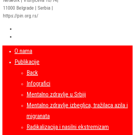
11000 Belgrade | Serbia |
https://pin.org.rs/
O nama
Publikacije
Back
Infografici
Mentalno zdravlje u Srbiji
Mentalno zdravlje izbeglica, tražilaca azila i
migranata
Radikalizacija i nasilni ekstremizam