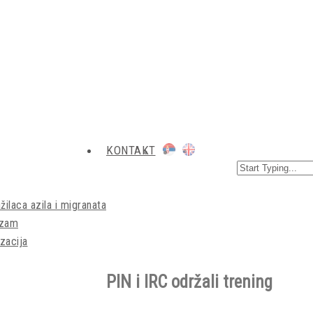
KONTAKT
žilaca azila i migranata
izam
zacija
PIN i IRC održali trening