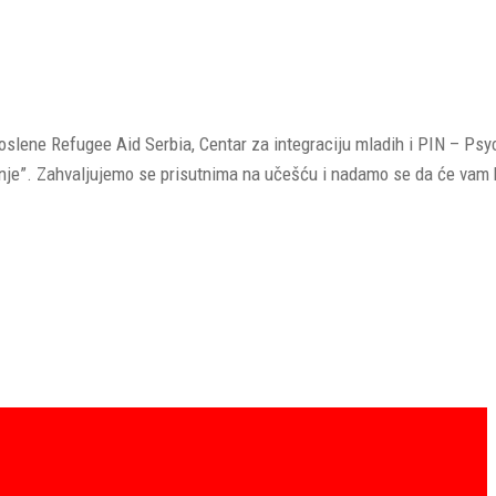
oslene Refugee Aid Serbia, Centar za integraciju mladih i PIN – Psy
anje”. Zahvaljujemo se prisutnima na učešću i nadamo se da će vam k