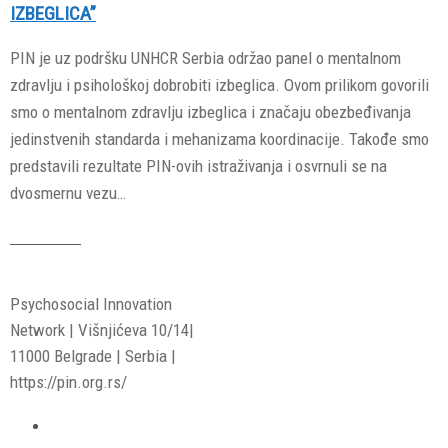
IZBEGLICA”
PIN je uz podršku UNHCR Serbia održao panel o mentalnom
zdravlju i psihološkoj dobrobiti izbeglica. Ovom prilikom govorili
smo o mentalnom zdravlju izbeglica i značaju obezbeđivanja
jedinstvenih standarda i mehanizama koordinacije. Takođe smo
predstavili rezultate PIN-ovih istraživanja i osvrnuli se na
dvosmernu vezu…
Read More
Psychosocial Innovation
Network | Višnjićeva 10/14|
11000 Belgrade | Serbia |
https://pin.org.rs/