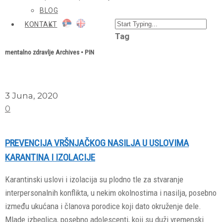
BLOG
KONTAKT
Tag
mentalno zdravlje Archives • PIN
3 Juna, 2020
0
PREVENCIJA VRŠNJAČKOG NASILJA U USLOVIMA
KARANTINA I IZOLACIJE
Karantinski uslovi i izolacija su plodno tle za stvaranje
interpersonalnih konflikta, u nekim okolnostima i nasilja, posebno
između ukućana i članova porodice koji dato okruženje dele.
Mlade izbeglica, posebno adolescenti, koji su duži vremenski