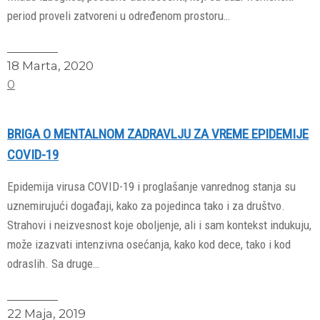
period proveli zatvoreni u određenom prostoru…
Read More
18 Marta, 2020
0
BRIGA O MENTALNOM ZADRAVLJU ZA VREME EPIDEMIJE
COVID-19
Epidemija virusa COVID-19 i proglašanje vanrednog stanja su
uznemirujući događaji, kako za pojedinca tako i za društvo.
Strahovi i neizvesnost koje oboljenje, ali i sam kontekst indukuju,
može izazvati intenzivna osećanja, kako kod dece, tako i kod
odraslih. Sa druge…
Read More
22 Maja, 2019