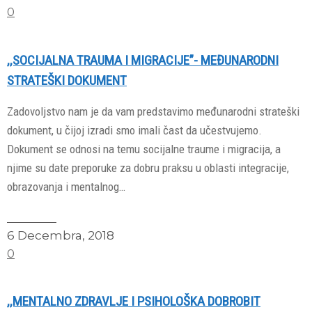
0
,,SOCIJALNA TRAUMA I MIGRACIJE”- MEĐUNARODNI
STRATEŠKI DOKUMENT
Zadovoljstvo nam je da vam predstavimo međunarodni strateški
dokument, u čijoj izradi smo imali čast da učestvujemo.
Dokument se odnosi na temu socijalne traume i migracija, a
njime su date preporuke za dobru praksu u oblasti integracije,
obrazovanja i mentalnog…
Read More
6 Decembra, 2018
0
,,MENTALNO ZDRAVLJE I PSIHOLOŠKA DOBROBIT