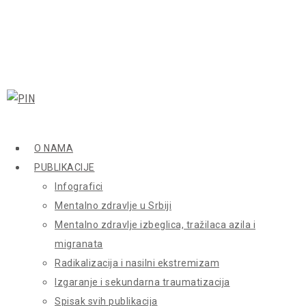
O NAMA
PUBLIKACIJE
Infografici
Mentalno zdravlje u Srbiji
Mentalno zdravlje izbeglica, tražilaca azila i
migranata
Radikalizacija i nasilni ekstremizam
Izgaranje i sekundarna traumatizacija
Spisak svih publikacija