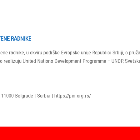
VENE RADNIKE
e radnike, u okviru podrške Evropske unije Republici Srbiji, o pruža
dno realizuju United Nations Development Programme – UNDP, Svetsk
11000 Belgrade | Serbia | https://pin.org.rs/