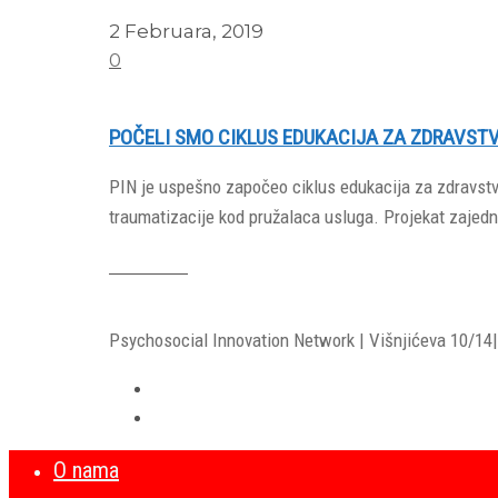
2 Februara, 2019
0
POČELI SMO CIKLUS EDUKACIJA ZA ZDRAVST
PIN je uspešno započeo ciklus edukacija za zdravstven
traumatizacije kod pružalaca usluga. Projekat zaje
Read More
Psychosocial Innovation Network | Višnjićeva 10/14| 
O nama