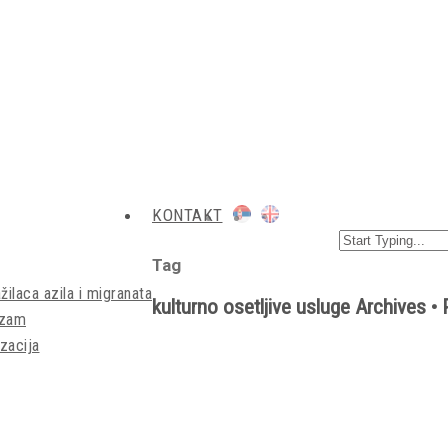
KONTAKT
Tag
žilaca azila i migranata
kulturno osetljive usluge Archives • 
izam
zacija