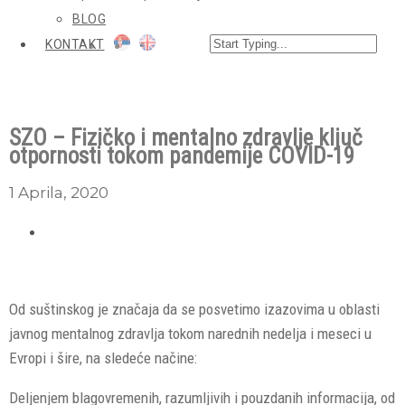
BLOG
KONTAKT
SZO – Fizičko i mentalno zdravlje ključ
otpornosti tokom pandemije COVID-19
1 Aprila, 2020
Od suštinskog je značaja da se posvetimo izazovima u oblasti
javnog mentalnog zdravlja tokom narednih nedelja i meseci u
Evropi i šire, na sledeće načine:
Deljenjem blagovremenih, razumljivih i pouzdanih informacija, od