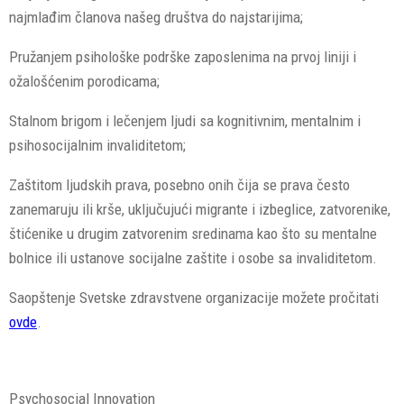
najmlađim članova našeg društva do najstarijima;
Pružanjem psihološke podrške zaposlenima na prvoj liniji i
ožalošćenim porodicama;
Stalnom brigom i lečenjem ljudi sa kognitivnim, mentalnim i
psihosocijalnim invaliditetom;
Zaštitom ljudskih prava, posebno onih čija se prava često
zanemaruju ili krše, uključujući migrante i izbeglice, zatvorenike,
štićenike u drugim zatvorenim sredinama kao što su mentalne
bolnice ili ustanove socijalne zaštite i osobe sa invaliditetom.
Saopštenje Svetske zdravstvene organizacije možete pročitati
ovde
.
Psychosocial Innovation