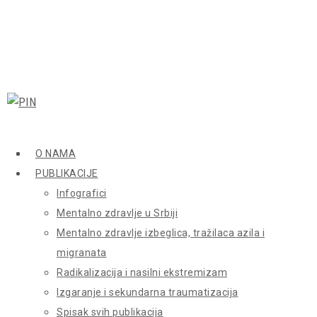
O NAMA
PUBLIKACIJE
Infografici
Mentalno zdravlje u Srbiji
Mentalno zdravlje izbeglica, tražilaca azila i
migranata
Radikalizacija i nasilni ekstremizam
Izgaranje i sekundarna traumatizacija
Spisak svih publikacija