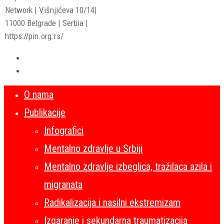
Network | Višnjićeva 10/14|
11000 Belgrade | Serbia |
https://pin.org.rs/
O nama
Publikacije
Infografici
Mentalno zdravlje u Srbiji
Mentalno zdravlje izbeglica, tražilaca azila i
migranata
Radikalizacija i nasilni ekstremizam
Izgaranje i sekundarna traumatizacija