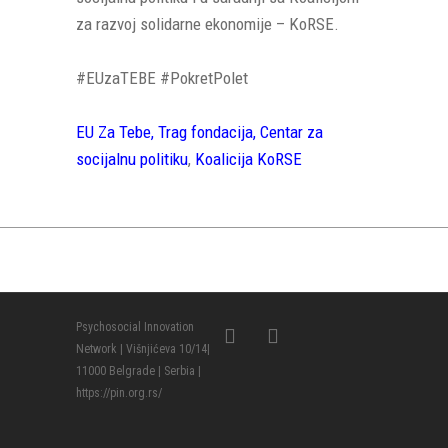
za razvoj solidarne ekonomije – KoRSE.
#EUzaTEBE #PokretPolet
EU Za Tebe, T
rag fondacija,
Centar za
socijalnu politiku
,
Koalicija KoRSE
Psychosocial Innovation
Network | Višnjićeva 10/14|
11000 Belgrade | Serbia |
https://pin.org.rs/