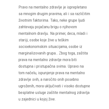
Pravo na mentalno zdravlje je isprepletano
sa mnogim drugim pravima, ali i sa različitim
životnim faktorima. Tako, neke grupe ljudi
zahtevaju pojačanu brigu o njihovom
mentalnom dravlju. Na primer, deca, mladi i
stariji, osobe koje žive u teškim
socioekonomskim situacijama, osobe iz
marginalizovanih grupa… Zbog toga, zaštita
prava na mentalno zdravlje mora biti
dostupna i pristupačna svima. Upravo na
tom načelu, ispunjenje prava na mentalno
zdravlje svih, a naročito onih posebno
ugroženih, mora uključivati i visoko dostupne
besplatne usluge zaštite mentalnog zdravlja
u zajednici u kojoj žive.