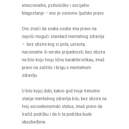
emocionalno, psihološko i socijalno
blagostanje – ono je osnovno ljudsko pravo.
Ovo znači da svaka osoba ima pravo na
najviši mogući standard mentalnog zdravlja
– bez obzira kog si pola, uzrasta,
nacionalne ili verske pripadnosti, bez obzira
na bilo koju tvoju ličnu karakteristikau, imaš
pravo na zaštitu i brigu o mentalnom
zdravlju.
U bilo kojoj dobi, kakvo god tvoje trenutno
stanje mentalnog zdravlja bilo, bez obzira na
tvoj socioekonomski status, imaš pravo da
tražiš podršku i da ti ta podrška bude
obezbeđena.