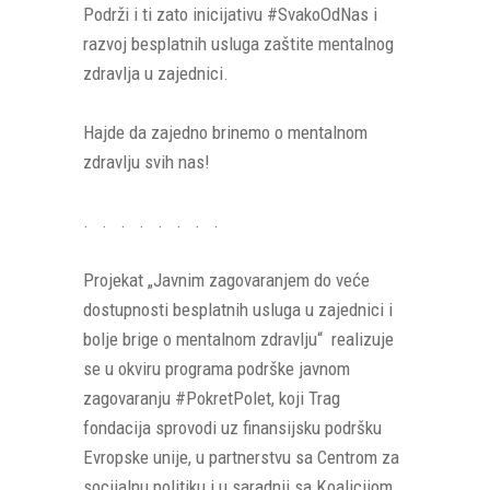
Podrži i ti zato inicijativu #SvakoOdNas i
razvoj besplatnih usluga zaštite mentalnog
zdravlja u zajednici.
Hajde da zajedno brinemo o mentalnom
zdravlju svih nas!
. . . . . . . .
Projekat „Javnim zagovaranjem do veće
dostupnosti besplatnih usluga u zajednici i
bolje brige o mentalnom zdravlju“ realizuje
se u okviru programa podrške javnom
zagovaranju #PokretPolet, koji Trag
fondacija sprovodi uz finansijsku podršku
Evropske unije, u partnerstvu sa Centrom za
socijalnu politiku i u saradnji sa Koalicijom