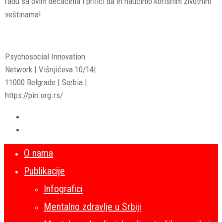
radu sa ovim dečacima i prilici da ih naučimo korisnim životnim
veštinama!
Psychosocial Innovation
Network | Višnjićeva 10/14|
11000 Belgrade | Serbia |
https://pin.org.rs/
O nama
Publikacije
Infografici
Mentalno zdravlje u Srbiji