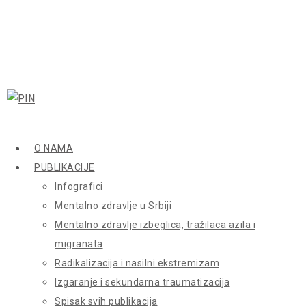
O NAMA
PUBLIKACIJE
Infografici
Mentalno zdravlje u Srbiji
Mentalno zdravlje izbeglica, tražilaca azila i
migranata
Radikalizacija i nasilni ekstremizam
Izgaranje i sekundarna traumatizacija
Spisak svih publikacija