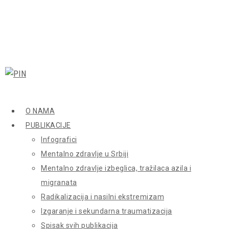
O NAMA
PUBLIKACIJE
Infografici
Mentalno zdravlje u Srbiji
Mentalno zdravlje izbeglica, tražilaca azila i
migranata
Radikalizacija i nasilni ekstremizam
Izgaranje i sekundarna traumatizacija
Spisak svih publikacija