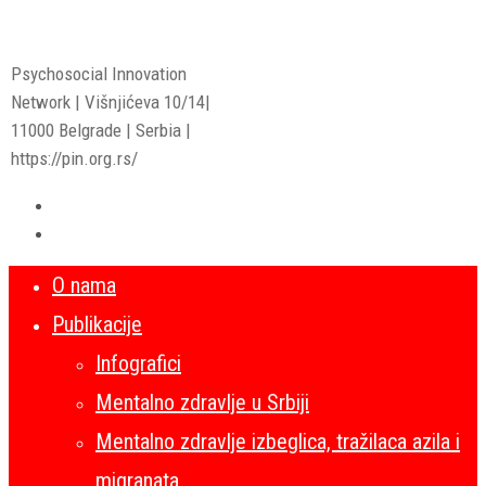
Psychosocial Innovation
Network | Višnjićeva 10/14|
11000 Belgrade | Serbia |
https://pin.org.rs/
O nama
Publikacije
Infografici
Mentalno zdravlje u Srbiji
Mentalno zdravlje izbeglica, tražilaca azila i
migranata