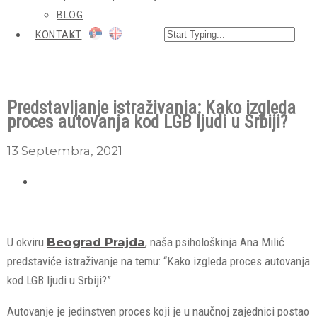
BLOG
KONTAKT
Predstavljanje istraživanja: Kako izgleda
proces autovanja kod LGB ljudi u Srbiji?
13 Septembra, 2021
U okviru
Beograd Prajda
, naša psihološkinja Ana Milić
predstaviće istraživanje na temu: “Kako izgleda proces autovanja
kod LGB ljudi u Srbiji?”
Autovanje je jedinstven proces koji je u naučnoj zajednici postao