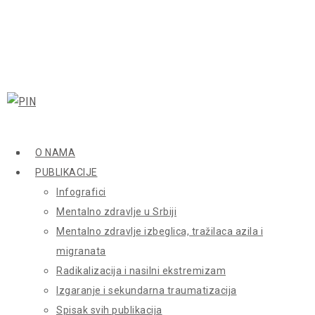
O NAMA
PUBLIKACIJE
Infografici
Mentalno zdravlje u Srbiji
Mentalno zdravlje izbeglica, tražilaca azila i
migranata
Radikalizacija i nasilni ekstremizam
Izgaranje i sekundarna traumatizacija
Spisak svih publikacija