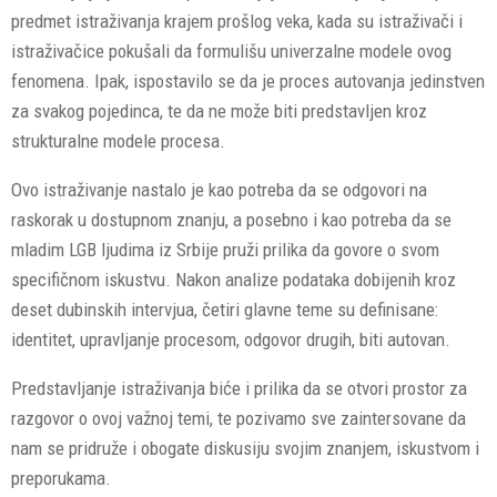
predmet istraživanja krajem prošlog veka, kada su istraživači i
istraživačice pokušali da formulišu univerzalne modele ovog
fenomena. Ipak, ispostavilo se da je proces autovanja jedinstven
za svakog pojedinca, te da ne može biti predstavljen kroz
strukturalne modele procesa.
Ovo istraživanje nastalo je kao potreba da se odgovori na
raskorak u dostupnom znanju, a posebno i kao potreba da se
mladim LGB ljudima iz Srbije pruži prilika da govore o svom
specifičnom iskustvu. Nakon analize podataka dobijenih kroz
deset dubinskih intervjua, četiri glavne teme su definisane:
identitet, upravljanje procesom, odgovor drugih, biti autovan.
Predstavljanje istraživanja biće i prilika da se otvori prostor za
razgovor o ovoj važnoj temi, te pozivamo sve zaintersovane da
nam se pridruže i obogate diskusiju svojim znanjem, iskustvom i
preporukama.