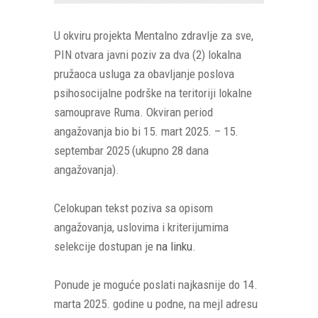
U okviru projekta Mentalno zdravlje za sve,
PIN otvara javni poziv za dva (2) lokalna
pružaoca usluga za obavljanje poslova
psihosocijalne podrške na teritoriji lokalne
samouprave Ruma. Okviran period
angažovanja bio bi 15. mart 2025. – 15.
septembar 2025 (ukupno 28 dana
angažovanja).
Celokupan tekst poziva sa opisom
angažovanja, uslovima i kriterijumima
selekcije dostupan je
na linku
.
Ponude je moguće poslati najkasnije do 14.
marta 2025. godine u podne, na mejl adresu