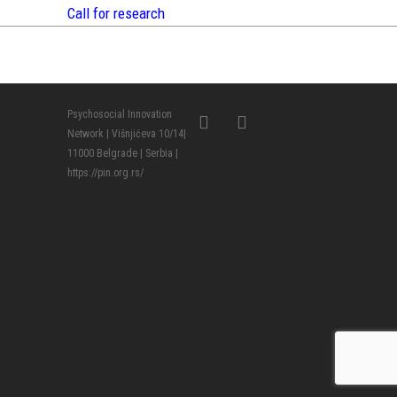
Call for research
Psychosocial Innovation
Network | Višnjićeva 10/14|
11000 Belgrade | Serbia |
https://pin.org.rs/