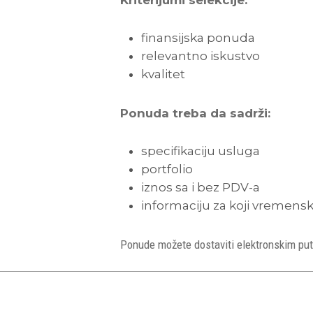
Kriterijumi selekcije:
finansijska ponuda
relevantno iskustvo
kvalitet
Ponuda treba da sadrži:
specifikaciju usluga
portfolio
iznos sa i bez PDV-a
informaciju za koji vremensk
Ponude možete dostaviti elektronskim pu