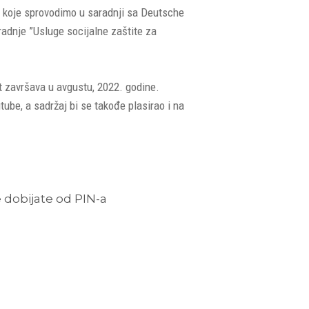
, koje sprovodimo u saradnji sa Deutsche
adnje ”Usluge socijalne zaštite za
t završava u avgustu, 2022. godine.
tube, a sadržaj bi se takođe plasirao i na
 dobijate od PIN-a