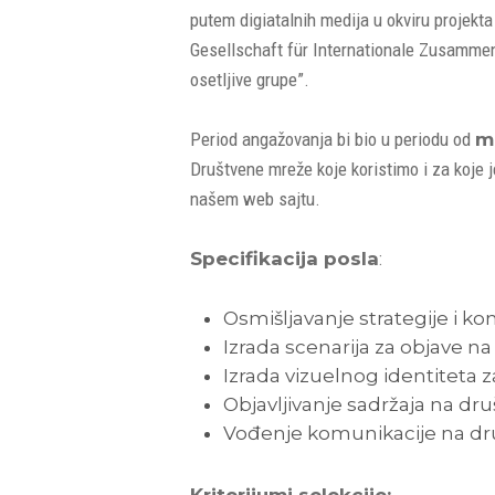
putem digiatalnih medija u okviru projekt
Gesellschaft für Internationale Zusammen
osetljive grupe”.
Period angažovanja bi bio u periodu od
m
Društvene mreže koje koristimo i za koje j
našem web sajtu.
Specifikacija posla
:
Osmišljavanje strategije i k
Izrada scenarija za objave 
Izrada vizuelnog identiteta
Objavljivanje sadržaja na 
Vođenje komunikacije na d