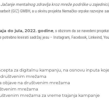
a
Jačanje mentalnog zdravlja kroz mreže podrške u zajednici
arbeit (GIZ) GMBH, a u okviru projekta Nemačko-srpske razvojne sar
aja do jula, 2022. godine
, s obzirom da se navedeni projeka
e potrebno kreirati sadržaj jesu – Instagram, Facebook, Linkeind, You
oncepta za digitalnu kampanju, na osnovu inputa koje
na društvenim mrežama
 za objave na društvenim mrežama
društvenim mrežama
ruštvenim mrežama za vreme trajanja kampanje