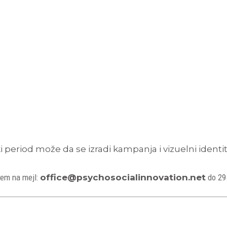
i period može da se izradi kampanja i vizuelni identi
tem na mejl:
office@psychosocialinnovation.net
do 29.