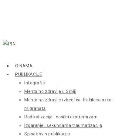
O NAMA
PUBLIKACIJE
Infografici
Mentalno zdravlje u Srbiji
Mentalno zdravlje izbeglica, tražilaca azila i
migranata
Radikalizacija i nasilni ekstremizam
Izgaranje i sekundarna traumatizacija
Spisak svih publikacija