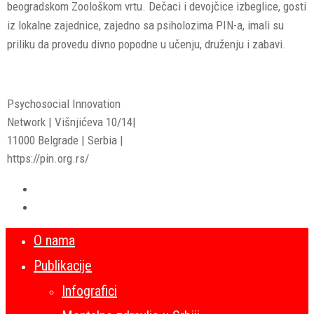
beogradskom Zoološkom vrtu. Dečaci i devojčice izbeglice, gosti
iz lokalne zajednice, zajedno sa psiholozima PIN-a, imali su
priliku da provedu divno popodne u učenju, druženju i zabavi.
Psychosocial Innovation
Network | Višnjićeva 10/14|
11000 Belgrade | Serbia |
https://pin.org.rs/
O nama
Publikacije
Infografici