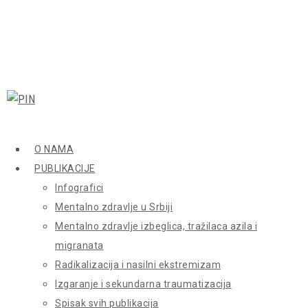
O NAMA
PUBLIKACIJE
Infografici
Mentalno zdravlje u Srbiji
Mentalno zdravlje izbeglica, tražilaca azila i
migranata
Radikalizacija i nasilni ekstremizam
Izgaranje i sekundarna traumatizacija
Spisak svih publikacija