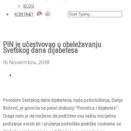
BLOG
KONTAKT
PIN je učestvovao u obeležavanju
Svetskog dana dijabetesa
16 Novembra, 2018
Povodom Svetskog dana dijabetesa, naša psihološkinja, Dunja
Božović, je govorila na panel diskusiji “Porodica i dijabetes”.
Drago nam je da možemo da podržimo ovu važnu inicijativu
podizanja svesti ali i pružanja psiholške podrške osobama sa