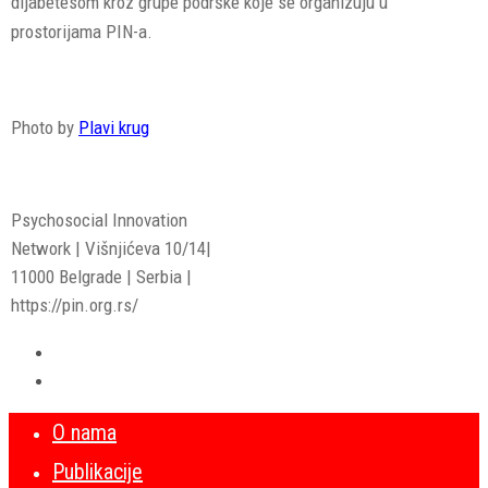
dijabetesom kroz grupe podrške koje se organizuju u
prostorijama PIN-a.
Photo by
Plavi krug
Psychosocial Innovation
Network | Višnjićeva 10/14|
11000 Belgrade | Serbia |
https://pin.org.rs/
O nama
Publikacije