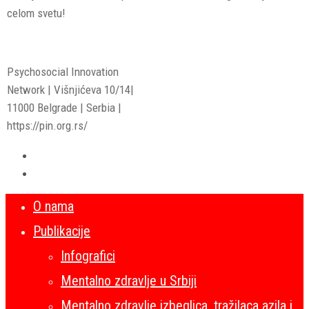
celom svetu!
Psychosocial Innovation
Network | Višnjićeva 10/14|
11000 Belgrade | Serbia |
https://pin.org.rs/
O nama
Publikacije
Infografici
Mentalno zdravlje u Srbiji
Mentalno zdravlje izbeglica, tražilaca azila i