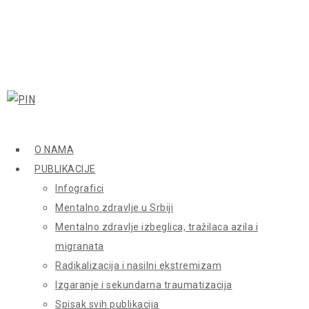
O NAMA
PUBLIKACIJE
Infografici
Mentalno zdravlje u Srbiji
Mentalno zdravlje izbeglica, tražilaca azila i
migranata
Radikalizacija i nasilni ekstremizam
Izgaranje i sekundarna traumatizacija
Spisak svih publikacija