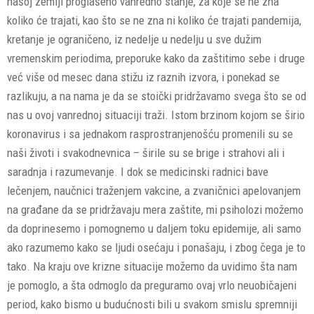
našoj zemlji proglašeno vanredno stanje, za koje se ne zna
koliko će trajati, kao što se ne zna ni koliko će trajati pandemija,
kretanje je ograničeno, iz nedelje u nedelju u sve dužim
vremenskim periodima, preporuke kako da zaštitimo sebe i druge
već više od mesec dana stižu iz raznih izvora, i ponekad se
razlikuju, a na nama je da se stoički pridržavamo svega što se od
nas u ovoj vanrednoj situaciji traži. Istom brzinom kojom se širio
koronavirus i sa jednakom rasprostranjenošću promenili su se
naši životi i svakodnevnica – širile su se brige i strahovi ali i
saradnja i razumevanje. I dok se medicinski radnici bave
lečenjem, naučnici traženjem vakcine, a zvaničnici apelovanjem
na građane da se pridržavaju mera zaštite, mi psiholozi možemo
da doprinesemo i pomognemo u daljem toku epidemije, ali samo
ako razumemo kako se ljudi osećaju i ponašaju, i zbog čega je to
tako. Na kraju ove krizne situacije možemo da uvidimo šta nam
je pomoglo, a šta odmoglo da preguramo ovaj vrlo neuobičajeni
period, kako bismo u budućnosti bili u svakom smislu spremniji