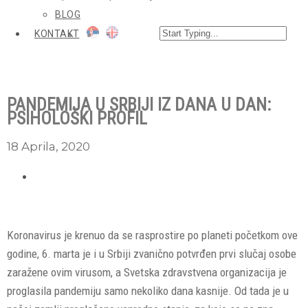
BLOG
KONTAKT
PANDEMIJA U SRBIJI IZ DANA U DAN:
PSIHOLOŠKI PROFIL
18 Aprila, 2020
Koronavirus je krenuo da se rasprostire po planeti početkom ove
godine, 6. marta je i u Srbiji zvanično potvrđen prvi slučaj osobe
zaražene ovim virusom, a Svetska zdravstvena organizacija je
proglasila pandemiju samo nekoliko dana kasnije. Od tada je u