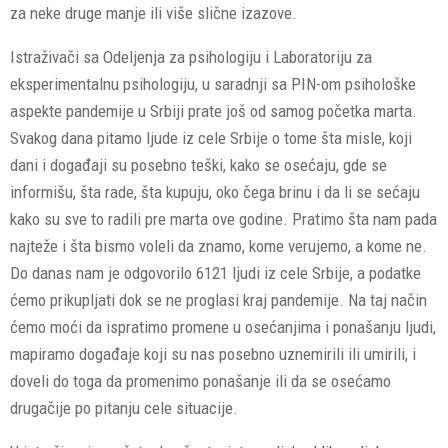
za neke druge manje ili više slične izazove.
Istraživači sa Odeljenja za psihologiju i Laboratoriju za
eksperimentalnu psihologiju, u saradnji sa PIN-om psihološke
aspekte pandemije u Srbiji prate još od samog početka marta.
Svakog dana pitamo ljude iz cele Srbije o tome šta misle, koji
dani i događaji su posebno teški, kako se osećaju, gde se
informišu, šta rade, šta kupuju, oko čega brinu i da li se sećaju
kako su sve to radili pre marta ove godine. Pratimo šta nam pada
najteže i šta bismo voleli da znamo, kome verujemo, a kome ne.
Do danas nam je odgovorilo 6121 ljudi iz cele Srbije, a podatke
ćemo prikupljati dok se ne proglasi kraj pandemije. Na taj način
ćemo moći da ispratimo promene u osećanjima i ponašanju ljudi,
mapiramo događaje koji su nas posebno uznemirili ili umirili, i
doveli do toga da promenimo ponašanje ili da se osećamo
drugačije po pitanju cele situacije.