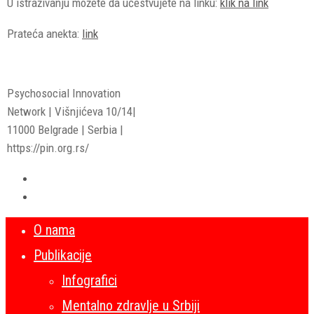
U istraživanju možete da učestvujete na linku:
klik na link
Prateća anekta:
link
Psychosocial Innovation
Network | Višnjićeva 10/14|
11000 Belgrade | Serbia |
https://pin.org.rs/
O nama
Publikacije
Infografici
Mentalno zdravlje u Srbiji