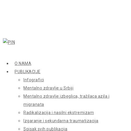
O NAMA
PUBLIKACIJE
Infografici
Mentalno zdravlje u Srbiji
Mentalno zdravlje izbeglica, tražilaca azila i
migranata
Radikalizacija i nasilni ekstremizam
Izgaranje i sekundarna traumatizacija
Spisak svih publikacija