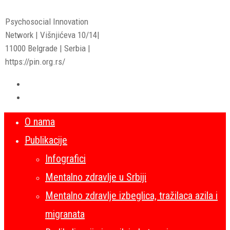
Psychosocial Innovation
Network | Višnjićeva 10/14|
11000 Belgrade | Serbia |
https://pin.org.rs/
O nama
Publikacije
Infografici
Mentalno zdravlje u Srbiji
Mentalno zdravlje izbeglica, tražilaca azila i
migranata