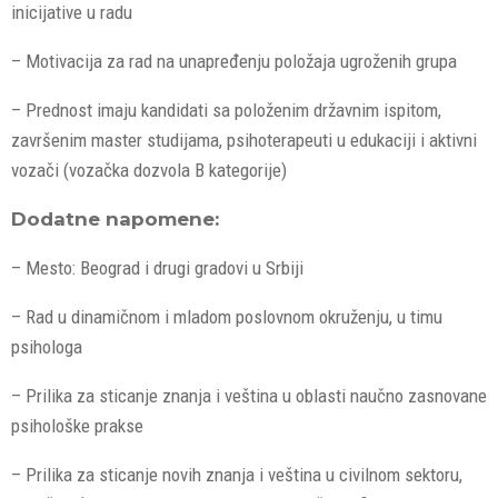
inicijative u radu
– Motivacija za rad na unapređenju položaja ugroženih grupa
– Prednost imaju kandidati sa položenim državnim ispitom,
završenim master studijama, psihoterapeuti u edukaciji i aktivni
vozači (vozačka dozvola B kategorije)
Dodatne napomene:
– Mesto: Beograd i drugi gradovi u Srbiji
– Rad u dinamičnom i mladom poslovnom okruženju, u timu
psihologa
– Prilika za sticanje znanja i veština u oblasti naučno zasnovane
psihološke prakse
– Prilika za sticanje novih znanja i veština u civilnom sektoru,