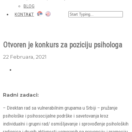
BLOG
KONTAKT
Otvoren je konkurs za poziciju psihologa
22 Februara, 2021
Radni zadaci:
– Direktan rad sa vulnerabilnim grupama u Srbiji – pružanje
psihološke i psihosocijalne podrške i savetovanja kroz
individualni i grupni rad/ osmišljavanje i sprovođenje psiholoških
radionica i drugih aktivnosti usmerenih na prevenciju i promociju