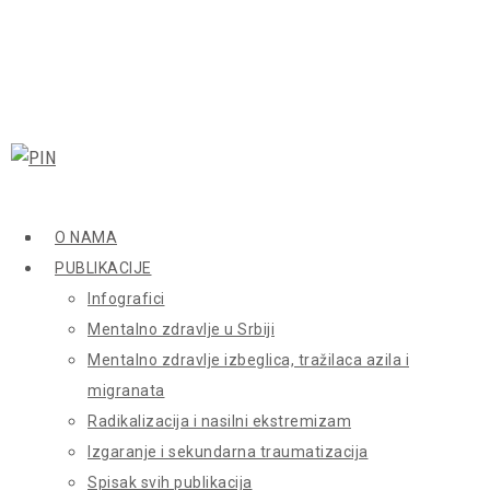
O NAMA
PUBLIKACIJE
Infografici
Mentalno zdravlje u Srbiji
Mentalno zdravlje izbeglica, tražilaca azila i
migranata
Radikalizacija i nasilni ekstremizam
Izgaranje i sekundarna traumatizacija
Spisak svih publikacija