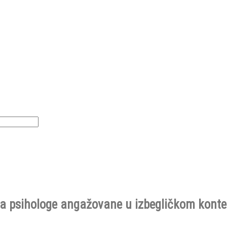
za psihologe angažovane u izbegličkom kont