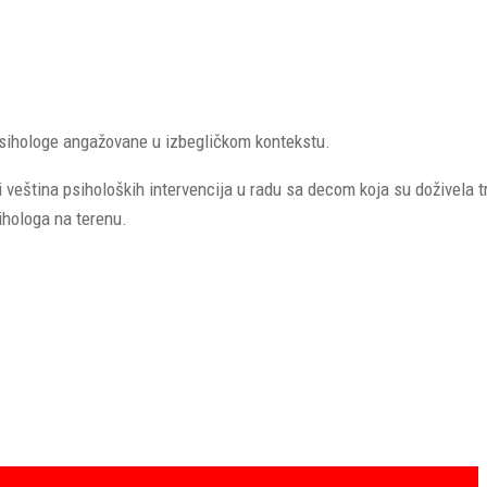
psihologe angažovane u izbegličkom kontekstu.
 veština psiholoških intervencija u radu sa decom koja su doživela t
ihologa na terenu.