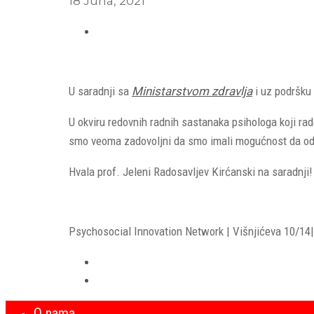
18 Juna, 2021
U saradnji sa
Ministarstvom zdravlja
i uz podršku
U okviru redovnih radnih sastanaka psihologa koji ra
smo veoma zadovoljni da smo imali mogućnost da odg
Hvala prof. Jeleni Radosavljev Kirćanski na saradnji!
Psychosocial Innovation Network | Višnjićeva 10/14| 
O nama