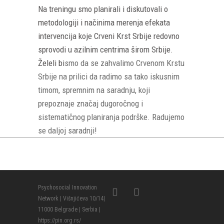
Na treningu smo planirali i diskutovali o
metodologiji i načinima merenja efekata
intervencija koje Crveni Krst Srbije redovno
sprovodi u azilnim centrima širom Srbije.
Želeli bi
smo da se zahvalimo Crvenom Krstu
Srbije na prilici da radimo sa tako iskusnim
timom, spremnim na saradnju, koji
prepoznaje značaj dugoročnog i
sistematičnog planiranja podrške. Radujemo
se daljoj saradnji!
Psychosocial Innovation
Network | Višnjićeva 10/14|
11000 Belgrade | Serbia |
https://pin.org.rs/