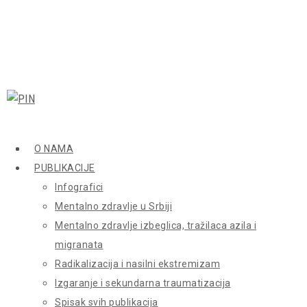
O NAMA
PUBLIKACIJE
Infografici
Mentalno zdravlje u Srbiji
Mentalno zdravlje izbeglica, tražilaca azila i
migranata
Radikalizacija i nasilni ekstremizam
Izgaranje i sekundarna traumatizacija
Spisak svih publikacija