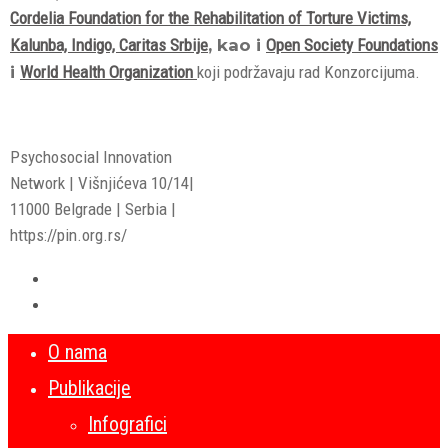
Cordelia Foundation for the Rehabilitation of Torture Victims,
Kalunba,
Indigo,
Caritas Srbije
, kao i
Open Society Foundations
i
World Health Organization
koji podržavaju rad Konzorcijuma.
Psychosocial Innovation
Network | Višnjićeva 10/14|
11000 Belgrade | Serbia |
https://pin.org.rs/
O nama
Publikacije
Infografici