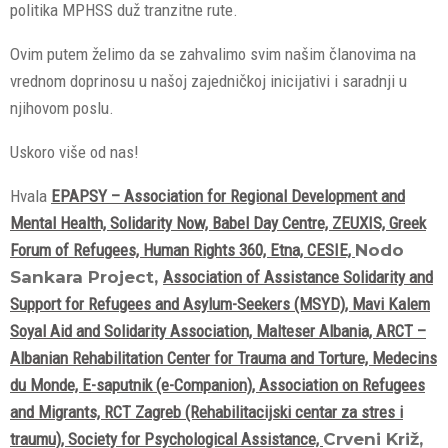
politika MPHSS duž tranzitne rute.
Ovim putem želimo da se zahvalimo svim našim članovima na
vrednom doprinosu u našoj zajedničkoj inicijativi i saradnji u
njihovom poslu.
Uskoro više od nas!
Hvala
EPAPSY – Association for Regional Development and
Mental Health,
Solidarity Now,
Babel Day Centre,
ZEUXIS,
Greek
Forum of Refugees,
Human Rights 360,
Etna,
CESIE,
Nodo
Sankara Project,
Association of Assistance Solidarity and
Support for Refugees and Asylum-Seekers (MSYD),
Mavi Kalem
Soyal Aid and Solidarity Association,
Malteser Albania,
ARCT –
Albanian Rehabilitation Center for Trauma and Torture,
Medecins
du Monde,
E-saputnik (e-Companion),
Association on Refugees
and Migrants,
RCT Zagreb (Rehabilitacijski centar za stres i
traumu),
Society for Psychological Assistance,
Crveni Križ,