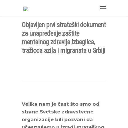
Objavljen prvi strateški dokument
za unapređenje zaštite
mentalnog zdravlja izbeglica,
tražioca azila i migranata u Srbiji
Velika nam je čast što smo od
strane Svetske zdravstvene
organizacije bili pozvani da
učestvujemo u izradi strateškog