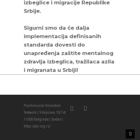
izbeglice i migracije Republike
Srbije.
Sigurni smo da će dalja
implementacija definisanih
standarda dovesti do
unapređenja zaštite mentalnog
zdravlja izbeglica, tražilaca azila
i migranata u Srbiji!
Psychosocial Innovation
Network | Višnjićeva 10/14|
11000 Belgrade | Serbia |
https://pin.org.rs/