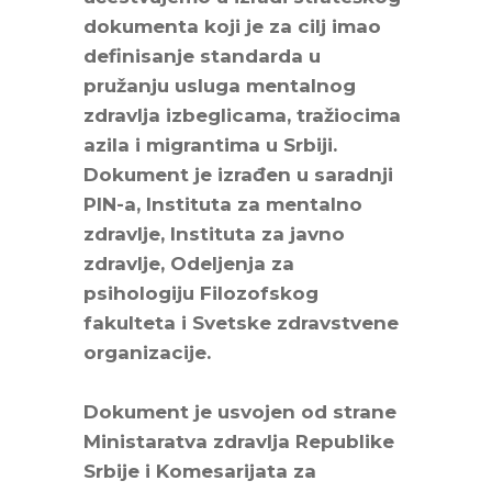
dokumenta koji je za cilj imao
definisanje standarda u
pružanju usluga mentalnog
zdravlja izbeglicama, tražiocima
azila i migrantima u Srbiji.
Dokument je izrađen u saradnji
PIN-a, Instituta za mentalno
zdravlje, Instituta za javno
zdravlje, Odeljenja za
psihologiju Filozofskog
fakulteta i Svetske zdravstvene
organizacije.
Dokument je usvojen od strane
Ministaratva zdravlja Republike
Srbije i Komesarijata za