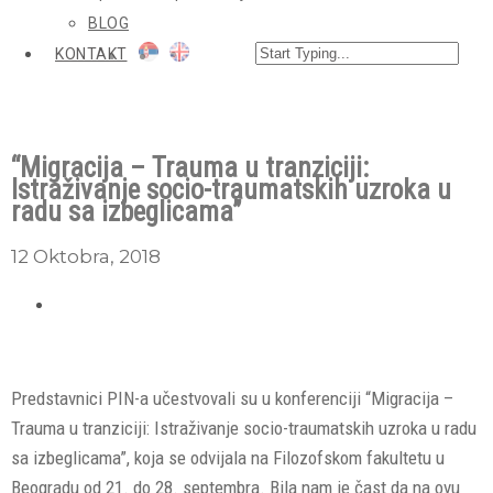
BLOG
KONTAKT
“Migracija – Trauma u tranziciji:
Istraživanje socio-traumatskih uzroka u
radu sa izbeglicama”
12 Oktobra, 2018
Predstavnici PIN-a učestvovali su u konferenciji “Migracija –
Trauma u tranziciji: Istraživanje socio-traumatskih uzroka u radu
sa izbeglicama”, koja se odvijala na Filozofskom fakultetu u
Beogradu od 21. do 28. septembra. Bila nam je čast da na ovu