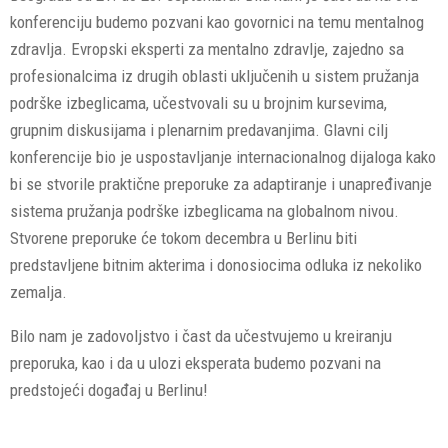
konferenciju budemo pozvani kao govornici na temu mentalnog
zdravlja. Evropski eksperti za mentalno zdravlje, zajedno sa
profesionalcima iz drugih oblasti uključenih u sistem pružanja
podrške izbegl
icama, učestvovali su u brojnim kursevima,
grupnim diskusijama i plenarnim predavanjima. Glavni cilj
konferencije bio je uspostavljanje internacionalnog dijaloga kako
bi se stvorile praktične preporuke za adaptiranje i unapređivanje
sistema pružanja podrške izbeglicama na globalnom nivou.
Stvorene preporuke će tokom decembra u Berlinu biti
predstavljene bitnim akterima i donosiocima odluka iz nekoliko
zemalja.
Bilo nam je zadovoljstvo i čast da učestvujemo u kreiranju
preporuka, kao i da u ulozi eksperata budemo pozvani na
predstojeći događaj u Berlinu!