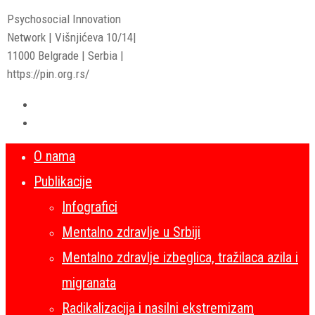
Psychosocial Innovation
Network | Višnjićeva 10/14|
11000 Belgrade | Serbia |
https://pin.org.rs/
O nama
Publikacije
Infografici
Mentalno zdravlje u Srbiji
Mentalno zdravlje izbeglica, tražilaca azila i
migranata
Radikalizacija i nasilni ekstremizam