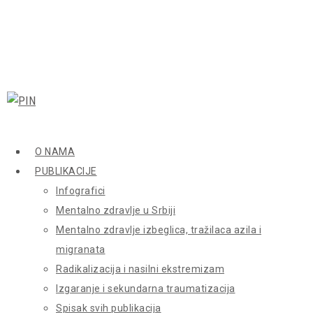
O NAMA
PUBLIKACIJE
Infografici
Mentalno zdravlje u Srbiji
Mentalno zdravlje izbeglica, tražilaca azila i
migranata
Radikalizacija i nasilni ekstremizam
Izgaranje i sekundarna traumatizacija
Spisak svih publikacija