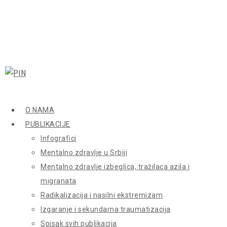
O NAMA
PUBLIKACIJE
Infografici
Mentalno zdravlje u Srbiji
Mentalno zdravlje izbeglica, tražilaca azila i
migranata
Radikalizacija i nasilni ekstremizam
Izgaranje i sekundarna traumatizacija
Spisak svih publikacija