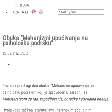
BLOG
KONTAKT
Obuka ”Mehanizmi upućivanja na
psihološku podršku”
15 Juna, 2021
Završen je i drugi deo obuka, “Mehanizmi upućivanja na
psihološku podršku”, koji je sproveden u saradnji sa
Ministarstvom za rad, zapošljavanje, boračka i socijalna pitanja
.
Hvala vaspitačima, starateljima i terenskim socijalnim