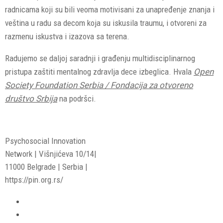
radnicama koji su bili veoma motivisani za unapređenje znanja i
veština u radu sa decom koja su iskusila traumu, i otvoreni za
razmenu iskustva i izazova sa terena.
Radujemo se daljoj saradnji i građenju multidisciplinarnog
pristupa zaštiti mentalnog zdravlja dece izbeglica. Hvala
Open
Society Foundation Serbia / Fondacija za otvoreno
društvo Srbija
na podršci.
Psychosocial Innovation
Network | Višnjićeva 10/14|
11000 Belgrade | Serbia |
https://pin.org.rs/