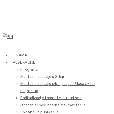
O NAMA
PUBLIKACIJE
Infografici
Mentalno zdravlje u Srbiji
Mentalno zdravlje izbeglica, tražilaca azila i
migranata
Radikalizacija i nasilni ekstremizam
Izgaranje i sekundarna traumatizacija
Spisak svih publikacija