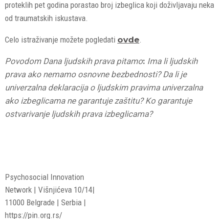
proteklih pet godina porastao broj izbeglica koji doživljavaju neka
od traumatskih iskustava.
Celo istraživanje možete pogledati
ovde
.
Povodom Dana ljudskih prava pitamo
:
Ima li ljudskih
prava ako nemamo osnovne bezbednosti?
Da li je
univerzalna deklaracija o ljudskim pravima univerzalna
ako izbeglicama ne garantuje zaštitu?
Ko garantuje
ostvarivanje ljudskih prava izbeglicama?
Psychosocial Innovation
Network | Višnjićeva 10/14|
11000 Belgrade | Serbia |
https://pin.org.rs/