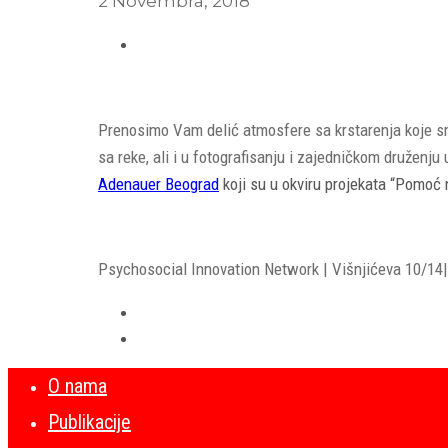
2 Novembra, 2018
Prenosimo Vam delić atmosfere sa krstarenja koje sm
sa reke, ali i u fotografisanju i zajedničkom druženj
Adenauer Beograd
koji su u okviru projekata “Pomoć 
Psychosocial Innovation Network | Višnjićeva 10/14| 
O nama
Publikacije