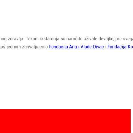
og zdravlja. Tokom krstarenja su naročito uživale devojke, pre sveg
se još jednom zahvaljujemo
Fondacija Ana i Vlade Divac
i
Fondacija K