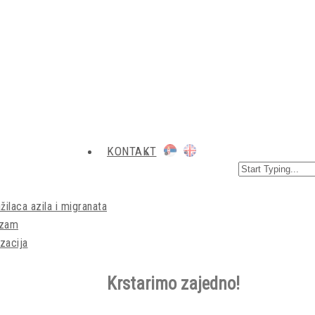
KONTAKT
žilaca azila i migranata
izam
zacija
Krstarimo zajedno!