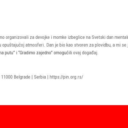
o organizovali za devojke i momke izbeglice na Svetski dan mentaln
u u opuštajućoj atmosferi. Dan je bio kao stvoren za plovidbu, a mi 
na putu” i “Gradimo zajedno” omogućili
ovaj događaj.
11000 Belgrade | Serbia | https://pin.org.rs/