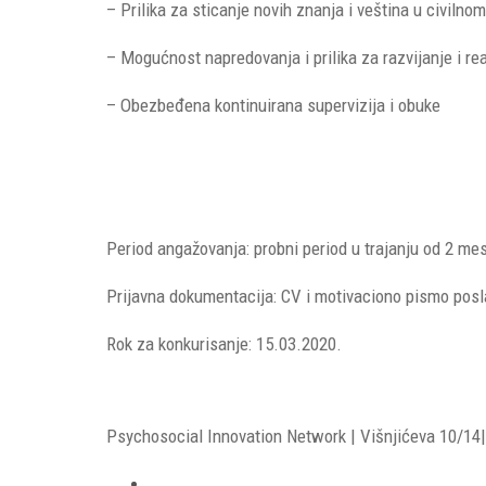
– Prilika za sticanje novih znanja i veština u civilno
– Mogućnost napredovanja i prilika za razvijanje i re
– Obezbeđena kontinuirana supervizija i obuke
Period angažovanja: probni period u trajanju od 2 m
Prijavna dokumentacija: CV i motivaciono pismo posl
Rok za konkurisanje: 15.03.2020.
Psychosocial Innovation Network | Višnjićeva 10/14| 