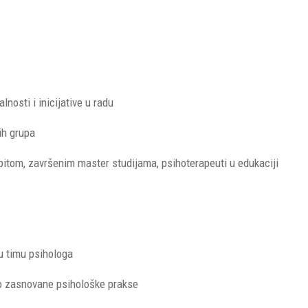
nosti i inicijative u radu
ih grupa
pitom, završenim master studijama, psihoterapeuti u edukaciji
u timu psihologa
čno zasnovane psihološke prakse