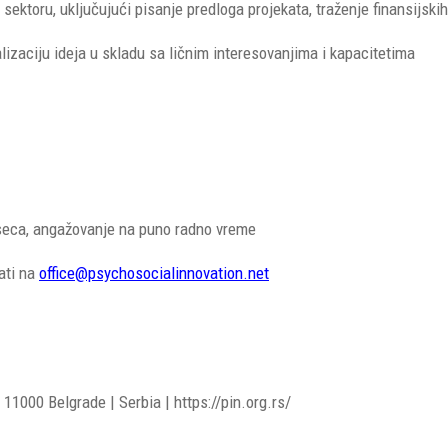
m sektoru, uključujući pisanje predloga projekata, traženje finansijs
alizaciju ideja u skladu sa ličnim interesovanjima i kapacitetima
eseca, angažovanje na puno radno vreme
ati na
office@psychosocialinnovation.net
11000 Belgrade | Serbia | https://pin.org.rs/