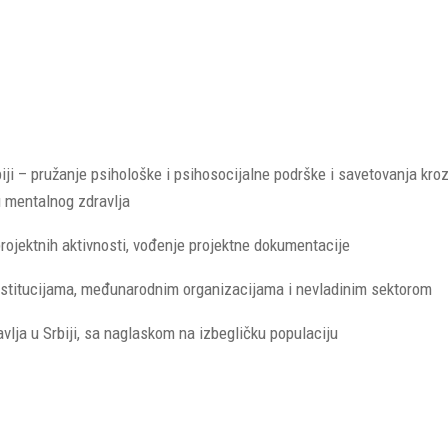
iji – pružanje psihološke i psihosocijalne podrške i savetovanja kroz
u mentalnog zdravlja
projektnih aktivnosti, vođenje projektne dokumentacije
nstitucijama, međunarodnim organizacijama i nevladinim sektorom
lja u Srbiji, sa naglaskom na izbegličku populaciju