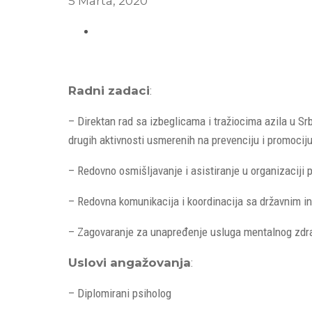
5 Marta, 2020
Radni zadaci
:
– Direktan rad sa izbeglicama i tražiocima azila u Srb
drugih aktivnosti usmerenih na prevenciju i promocij
– Redovno osmišljavanje i asistiranje u organizaciji 
– Redovna komunikacija i koordinacija sa državnim i
– Zagovaranje za unapređenje usluga mentalnog zdrav
Uslovi angažovanja
:
– Diplomirani psiholog