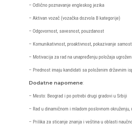
– Odlično poznavanje engleskog jezika
– Aktivan vozač (vozačka dozvola B kategorije)
– Odgovornost, savesnost, pouzdanost
– Komunikativnost, proaktivnost, pokazivanje samostal
– Motivacija za rad na unapređenju položaja ugrožen
– Prednost imaju kandidati sa položenim državnim is
Dodatne napomene
:
– Mesto: Beograd i po potrebi drugi gradovi u Srbiji
– Rad u dinamičnom i mladom poslovnom okruženju, 
– Prilika za sticanje znanja i veština u oblasti nau