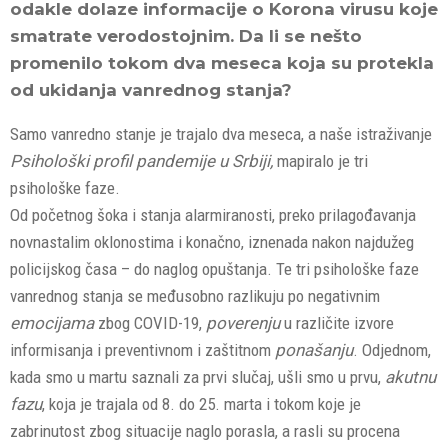
odakle dolaze informacije o Korona virusu koje
smatrate verodostojnim. Da li se nešto
promenilo tokom dva meseca koja su protekla
od ukidanja vanrednog stanja?
Samo vanredno stanje je trajalo dva meseca, a naše istraživanje
Psihološki profil pandemije u Srbiji,
mapiralo je tri
psihološke faze.
Od početnog šoka i stanja alarmiranosti, preko prilagođavanja
novnastalim oklonostima i konačno, iznenada nakon najdužeg
policijskog časa – do naglog opuštanja. Te tri psihološke faze
vanrednog stanja se međusobno razlikuju po negativnim
emocijama
zbog COVID-19,
poverenju
u različite izvore
informisanja i preventivnom i zaštitnom
ponašanju
. Odjednom,
kada smo u martu saznali za prvi slučaj, ušli smo u prvu,
akutnu
fazu
, koja je trajala od 8. do 25. marta i tokom koje je
zabrinutost zbog situacije naglo porasla, a rasli su procena