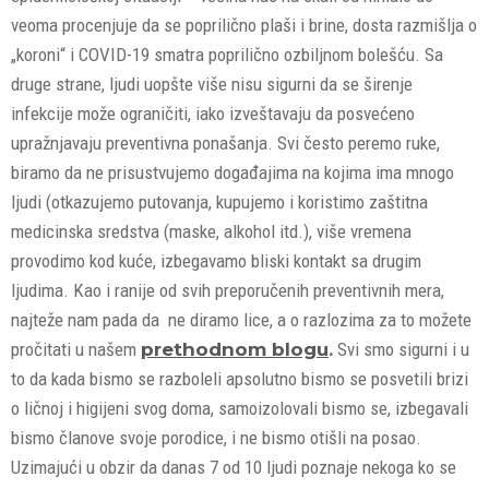
veoma procenjuje da se poprilično plaši i brine, dosta razmišlja o
„koroni“ i COVID-19 smatra poprilično ozbiljnom bolešću. Sa
druge strane, ljudi uopšte više nisu sigurni da se širenje
infekcije može ograničiti, iako izveštavaju da posvećeno
upražnjavaju preventivna ponašanja. Svi često peremo ruke,
biramo da ne prisustvujemo događajima na kojima ima mnogo
ljudi (otkazujemo putovanja, kupujemo i koristimo zaštitna
medicinska sredstva (maske, alkohol itd.), više vremena
provodimo kod kuće, izbegavamo bliski kontakt sa drugim
ljudima. Kao i ranije od svih preporučenih preventivnih mera,
najteže nam pada da ne diramo lice, a o razlozima za to možete
pročitati u našem
prethodnom blogu
.
Svi smo sigurni i u
to da kada bismo se razboleli apsolutno bismo se posvetili brizi
o ličnoj i higijeni svog doma, samoizolovali bismo se, izbegavali
bismo članove svoje porodice, i ne bismo otišli na posao.
Uzimajući u obzir da danas 7 od 10 ljudi poznaje nekoga ko se