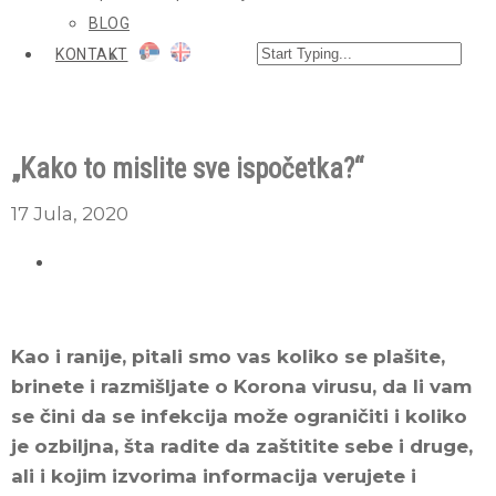
BLOG
KONTAKT
„Kako to mislite sve ispočetka?“
17 Jula, 2020
Kao i ranije, pitali smo vas koliko se plašite,
brinete i razmišljate o Korona virusu, da li vam
se čini da se infekcija može ograničiti i koliko
je ozbiljna, šta radite da zaštitite sebe i druge,
ali i kojim izvorima informacija verujete i