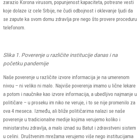
zarazio Korona virusom, popunjenost kapaciteta, potresne vesti
koje dolaze iz cele Srbije, ne čudi odbojnost i oklevanje ljudi da
se zapute ka svom domu zdravlja pre nego što provere proceduru
telefonom.
Slika 1. Poverenje u različite institucije danas i na
početku pandemije
Naše poverenje u različite izvore informacija je na umerenom
nivou – ni veliko ni malo. Najviše poverenja imamo u lične lekare
a potom i naučnike kao izvore informacija, a ubedljivo najmanje u
političare – u proseku im niko ne veruje, i to se nije promenilo za
ova 4 meseca. Između, ali bliže političarima nalazi se naše
poverenje u tradicionalne medije kojima verujemo koliko i
ministarstvu zdravlja, a malo iznad su Batut i zdravstveni sistem
u celini. Društvenim mrežama verujemo više nego institucijama