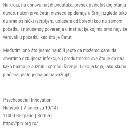
Na kraju, na osnovu naših podataka, presek psihološkog stanja
danas, nakon prva četiri meseca epidemije u Srbiji izgleda tako
da smo psihički iscrpljeni, uplašeni od bolesti kao na samom
početku, i narušenog poverenja u institucije kojima smo najviše
verovali u početku, kao što je Batut.
Međutim, ono što jesmo naučili jeste da možemo sami da
shvatimo ozbiljnost infekcije, i preduzmemo sve što je do nas
kako bismo je suzbili i sprečili širenje. Lekcija koja, iako skupo
plaćena, jeste jedna od najvažnijih.
Psychosocial Innovation
Network | Višnjićeva 10/14|
11000 Belgrade | Serbia |
https://pin.org.rs/