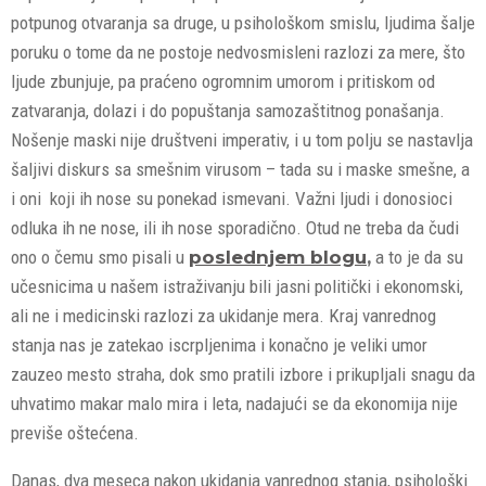
potpunog otvaranja sa druge, u psihološkom smislu, ljudima šalje
poruku o tome da ne postoje nedvosmisleni razlozi za mere, što
ljude zbunjuje, pa praćeno ogromnim umorom i pritiskom od
zatvaranja, dolazi i do popuštanja samozaštitnog ponašanja.
Nošenje maski nije društveni imperativ, i u tom polju se nastavlja
šaljivi diskurs sa smešnim virusom – tada su i maske smešne, a
i oni koji ih nose su ponekad ismevani. Važni ljudi i donosioci
odluka ih ne nose, ili ih nose sporadično. Otud ne treba da čudi
ono o čemu smo pisali u
poslednjem blogu
,
a to je da su
učesnicima u našem istraživanju bili jasni politički i ekonomski,
ali ne i medicinski razlozi za ukidanje mera. Kraj vanrednog
stanja nas je zatekao iscrpljenima i konačno je veliki umor
zauzeo mesto straha, dok smo pratili izbore i prikupljali snagu da
uhvatimo makar malo mira i leta, nadajući se da ekonomija nije
previše oštećena.
Danas, dva meseca nakon ukidanja vanrednog stanja, psihološki