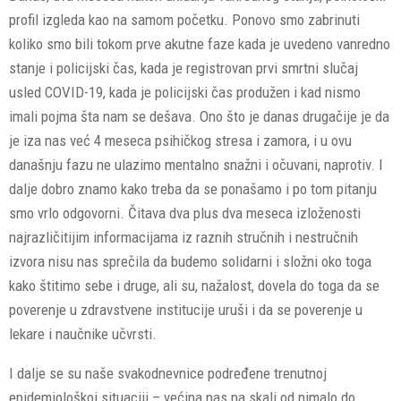
profil izgleda kao na samom početku. Ponovo smo zabrinuti
koliko smo bili tokom prve akutne faze kada je uvedeno vanredno
stanje i policijski čas, kada je registrovan prvi smrtni slučaj
usled COVID-19, kada je policijski čas produžen i kad nismo
imali pojma šta nam se dešava. Ono što je danas drugačije je da
je iza nas već 4 meseca psihičkog stresa i zamora, i u ovu
današnju fazu ne ulazimo mentalno snažni i očuvani, naprotiv. I
dalje dobro znamo kako treba da se ponašamo i po tom pitanju
smo vrlo odgovorni. Čitava dva plus dva meseca izloženosti
najrazličitijim informacijama iz raznih stručnih i nestručnih
izvora nisu nas sprečila da budemo solidarni i složni oko toga
kako štitimo sebe i druge, ali su, nažalost, dovela do toga da se
poverenje u zdravstvene institucije uruši i da se poverenje u
lekare i naučnike učvrsti.
I dalje se su naše svakodnevnice podređene trenutnoj
epidemiološkoj situaciji – većina nas na skali od nimalo do