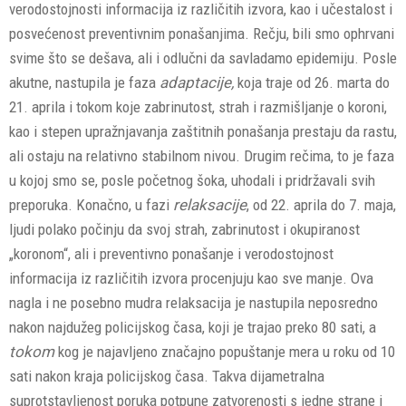
verodostojnosti informacija iz različitih izvora, kao i učestalost i
posvećenost preventivnim ponašanjima. Rečju, bili smo ophrvani
svime što se dešava, ali i odlučni da savladamo epidemiju. Posle
akutne, nastupila je faza
adaptacije,
koja traje od 26. marta do
21. aprila i tokom koje zabrinutost, strah i razmišljanje o koroni,
kao i stepen upražnjavanja zaštitnih ponašanja prestaju da rastu,
ali ostaju na relativno stabilnom nivou. Drugim rečima, to je faza
u kojoj smo se, posle početnog šoka, uhodali i pridržavali svih
preporuka. Konačno, u fazi
relaksacije
, od 22. aprila do 7. maja,
ljudi polako počinju da svoj strah, zabrinutost i okupiranost
„koronom“, ali i preventivno ponašanje i verodostojnost
informacija iz različitih izvora procenjuju kao sve manje. Ova
nagla i ne posebno mudra relaksacija je nastupila neposredno
nakon najdužeg policijskog časa, koji je trajao preko 80 sati, a
tokom
kog je najavljeno značajno popuštanje mera u roku od 10
sati nakon kraja policijskog časa. Takva dijametralna
suprotstavljenost poruka potpune zatvorenosti s jedne strane i