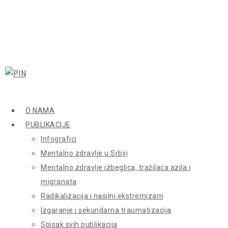
O NAMA
PUBLIKACIJE
Infografici
Mentalno zdravlje u Srbiji
Mentalno zdravlje izbeglica, tražilaca azila i
migranata
Radikalizacija i nasilni ekstremizam
Izgaranje i sekundarna traumatizacija
Spisak svih publikacija