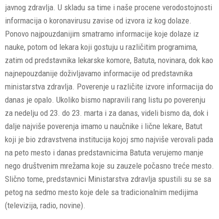
javnog zdravlja. U skladu sa time i naše procene verodostojnosti
informacija o koronavirusu zavise od izvora iz kog dolaze.
Ponovo najpouzdanijim smatramo informacije koje dolaze iz
nauke, potom od lekara koji gostuju u različitim programima,
zatim od predstavnika lekarske komore, Batuta, novinara, dok kao
najnepouzdanije doživljavamo informacije od predstavnika
ministarstva zdravlja. Poverenje u različite izvore informacija do
danas je opalo. Ukoliko bismo napravili rang listu po poverenju
za nedelju od 23. do 23. marta i za danas, videli bismo da, dok i
dalje najviše poverenja imamo u naučnike i lične lekare, Batut
koji je bio zdravstvena institucija kojoj smo najviše verovali pada
na peto mesto i danas predstavnicima Batuta verujemo manje
nego društvenim mrežama koje su zauzele počasno treće mesto.
Slično tome, predstavnici Ministarstva zdravlja spustili su se sa
petog na sedmo mesto koje dele sa tradicionalnim medijima
(televizija, radio, novine).