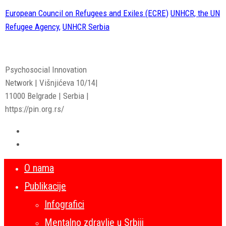
European Council on Refugees and Exiles (ECRE)
UNHCR, the UN
Refugee Agency,
UNHCR Serbia
Psychosocial Innovation
Network | Višnjićeva 10/14|
11000 Belgrade | Serbia |
https://pin.org.rs/
O nama
Publikacije
Infografici
Mentalno zdravlje u Srbiji