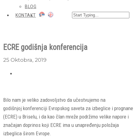
BLOG
KONTAKT
ECRE godišnja konferencija
25 Oktobra, 2019
Bilo nam je veliko zadovoljstvo da učestvujemo na
godišnjoj konferenciji Evropskog saveta za izbeglice i prognane
(ECRE) u Briselu, i da kao član mreže podržimo velike napore i
značajan doprinos koji ECRE ima u unapređenju položaja
izbeglica širom Evrope.