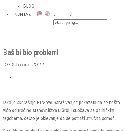
BLOG
KONTAKT
Baš bi bio problem!
10 Oktobra, 2022
Iako je skorašnje PIN-ovo istraživanje* pokazalo da se nešto
više od trećine stanovništva u Srbiji suočava sa psihičkim
tegobama, često je oklevanje da se potraži stručna pomoć.
Različiti su razlozi za ovo oklevanje, a istraživanje je pokazalo