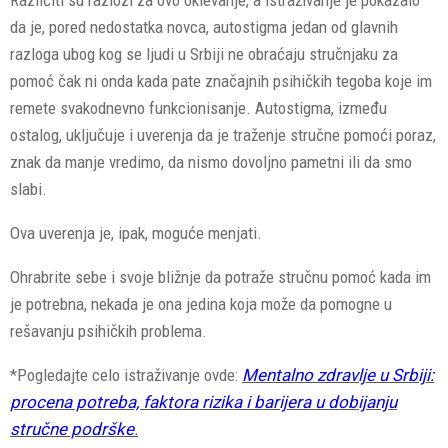
da je, pored nedostatka novca, autostigma jedan od glavnih
razloga ubog kog se ljudi u Srbiji ne obraćaju stručnjaku za
pomoć čak ni onda kada pate značajnih psihičkih tegoba koje im
remete svakodnevno funkcionisanje. Autostigma, između
ostalog, uključuje i uverenja da je traženje stručne pomoći poraz,
znak da manje vredimo, da nismo dovoljno pametni ili da smo
slabi.
Ova uverenja je, ipak, moguće menjati.
Ohrabrite sebe i svoje bližnje da potraže stručnu pomoć kada im
je potrebna, nekada je ona jedina koja može da pomogne u
rešavanju psihičkih problema.
*Pogledajte celo istraživanje ovde:
Mentalno zdravlje u Srbiji:
procena potreba, faktora rizika i barijera u dobijanju
stručne podrške
.