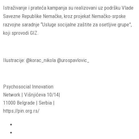
Istraživanje i prateća kampanja su realizovani uz podršku Vlade
Savezne Republike Nemačke, kroz projekat Nemačko-srpske
razvojne saradnje “Usluge socijalne zaštite za osetljive grupe”,
koji sprovodi GIZ.
Ilustracije: @korac_nikola @urospavlovic_
Psychosocial Innovation
Network | Višnjićeva 10/14|
11000 Belgrade | Serbia |
https://pin.org.rs/