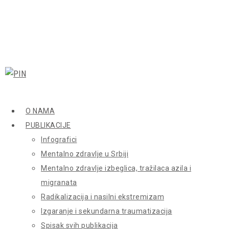
O NAMA
PUBLIKACIJE
Infografici
Mentalno zdravlje u Srbiji
Mentalno zdravlje izbeglica, tražilaca azila i
migranata
Radikalizacija i nasilni ekstremizam
Izgaranje i sekundarna traumatizacija
Spisak svih publikacija