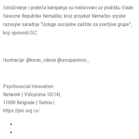
Istraživanje i prateća kampanja su realizovani uz podršku Vlade
Savezne Republike Nemačke, kroz projekat Nemačko-srpske
razvojne saradnje “Usluge socijalne zaštite za osetljive grupe”,
koji sprovodi GIZ.
Ilustracije: @korac_nikola @urospavlovic_
Psychosocial Innovation
Network | Višnjićeva 10/14|
11000 Belgrade | Serbia |
https://pin.org.rs/