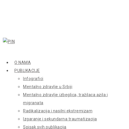
O NAMA
PUBLIKACIJE
Infografici
Mentalno zdravlje u Srbiji
Mentalno zdravlje izbeglica, tražilaca azila i
migranata
Radikalizacija i nasilni ekstremizam
Izgaranje i sekundarna traumatizacija
Spisak svih publikacija