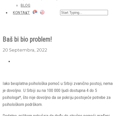
BLOG
KONTAKT
Baš bi bio problem!
20 Septembra, 2022
Iako besplatna psihološka pomoć u Srbiji zvanično postoji, nema
je dovoljno. U Srbiji su na 100 000 ljudi dostupna 4 do 5
psihologa*, što nije dovoljno da se pokriju postojeće potrebe za
psihološkom podrškom.
Dodatno, prilikom pokušaja da dođu do stručne pomoći građani