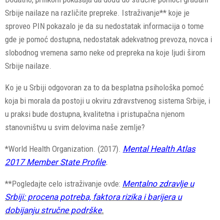
Srbije nailaze na različite prepreke. Istraživanje** koje je
sproveo PIN pokazalo je da su nedostatak informacija o tome
gde je pomoć dostupna, nedostatak adekvatnog prevoza, novca i
slobodnog vremena samo neke od prepreka na koje ljudi širom
Srbije nailaze.
Ko je u Srbiji odgovoran za to da besplatna psihološka pomoć
koja bi morala da postoji u okviru zdravstvenog sistema Srbije, i
u praksi bude dostupna, kvalitetna i pristupačna njenom
stanovništvu u svim delovima naše zemlje?
*World Health Organization. (2017).
Mental Health Atlas
2017 Member State Profile
.
**Pogledajte celo istraživanje ovde:
Mentalno zdravlje u
Srbiji: procena potreba, faktora rizika i barijera u
dobijanju stručne podrške
.