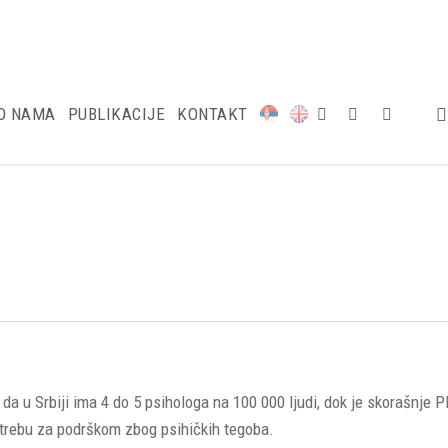
O NAMA
PUBLIKACIJE
KONTAKT
da u Srbiji ima 4 do 5 psihologa na 100 000 ljudi, dok je skorašnje 
otrebu za podrškom zbog psihičkih tegoba.