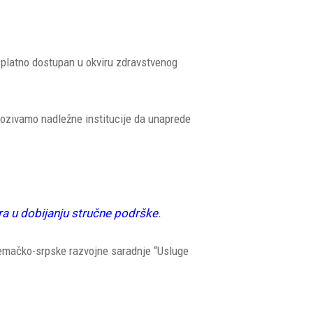
esplatno dostupan u okviru zdravstvenog
ozivamo nadležne institucije da unaprede
jera u dobijanju stručne podrške
.
Nemačko-srpske razvojne saradnje “Usluge