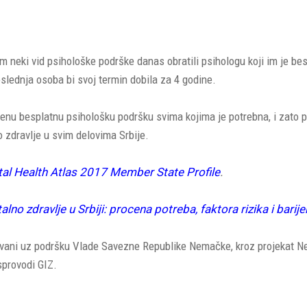
em neki vid psihološke podrške danas obratili psihologu koji im je b
poslednja osoba bi svoj termin dobila za 4 godine.
nu besplatnu psihološku podršku svima kojima je potrebna, i zato p
zdravlje u svim delovima Srbije.
al Health Atlas 2017 Member State Profile
.
lno zdravlje u Srbiji: procena potreba, faktora rizika i bari
zovani uz podršku Vlade Savezne Republike Nemačke, kroz projekat 
 sprovodi GIZ.