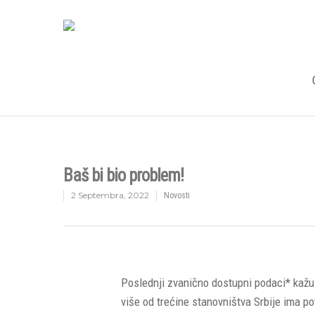
Baš bi bio problem!
2 Septembra, 2022
Novosti
Poslednji zvanično dostupni podaci* kažu 
više od trećine stanovništva Srbije ima p