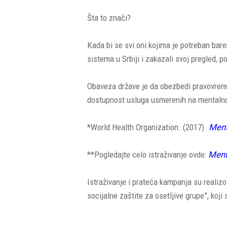
Šta to znači?
Kada bi se svi oni kojima je potreban bar
sistema u Srbiji i zakazali svoj pregled, 
Obaveza države je da obezbedi pravovreme
dostupnost usluga usmerenih na mentalno 
*World Health Organization. (2017).
Ment
**Pogledajte celo istraživanje ovde:
Menta
Istraživanje i prateća kampanja su reali
socijalne zaštite za osetljive grupe”, koji